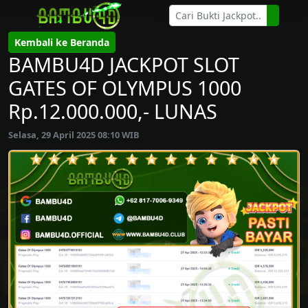
Kembali ke Beranda
BAMBU4D JACKPOT SLOT
GATES OF OLYMPUS 1000
Rp.12.000.000,- LUNAS
Selasa, 29 April 2025 08:10 WIB