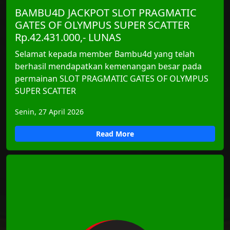
BAMBU4D JACKPOT SLOT PRAGMATIC
GATES OF OLYMPUS SUPER SCATTER
Rp.42.431.000,- LUNAS
Selamat kepada member Bambu4d yang telah
berhasil mendapatkan kemenangan besar pada
permainan SLOT PRAGMATIC GATES OF OLYMPUS
SUPER SCATTER
Senin, 27 April 2026
Read More