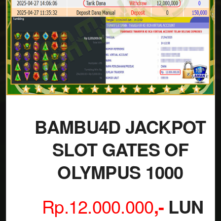
BAMBU4D JACKPOT
SLOT GATES OF
OLYMPUS 1000
Rp.12.000.000
,-
LUN