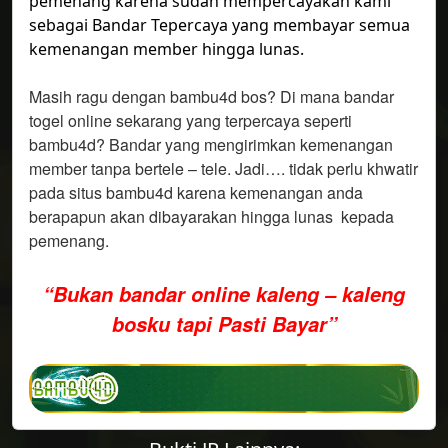
pemenang karena sudah mempercayakan kami
sebagai Bandar Tepercaya yang membayar semua
kemenangan member hingga lunas.
Masih ragu dengan bambu4d bos? Di mana bandar
togel online sekarang yang terpercaya seperti
bambu4d? Bandar yang mengirimkan kemenangan
member tanpa bertele – tele. Jadi…. tidak perlu khwatir
pada situs bambu4d karena kemenangan anda
berapapun akan dibayarakan hingga lunas kepada
pemenang.
“Bukan bandar online kaleng – kaleng
bosku tapi Pasti Bayar”