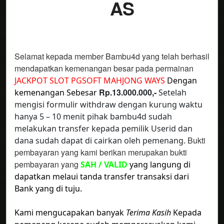
AS
Selamat kepada member Bambu4d yang telah berhasil
mendapatkan kemenangan besar pada permainan
JACKPOT SLOT PGSOFT MAHJONG WAYS
Dengan
Rp.13.000.000
,-
kemenangan Sebesar
Setelah
mengisi formulir withdraw dengan kurung waktu
hanya 5 – 10 menit pihak bambu4d sudah
melakukan transfer kepada pemilik Userid dan
Bukti
dana sudah dapat di cairkan oleh pemenang.
pembayaran yang kami berikan merupakan bukti
pembayaran yang
SAH / VALID
yang langung di
dapatkan melaui tanda transfer transaksi dari
Bank yang di
tuju.
Kami mengucapakan banyak
Terima Kasih
Kepada