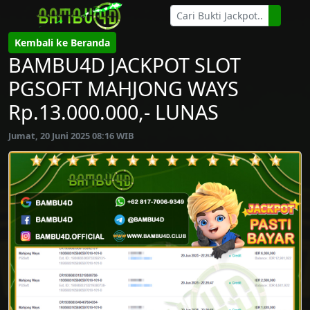
Kembali ke Beranda
BAMBU4D JACKPOT SLOT
PGSOFT MAHJONG WAYS
Rp.13.000.000,- LUNAS
Jumat, 20 Juni 2025 08:16 WIB