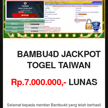
BAMBU4D JACKPOT
TOGEL TAIWAN
Rp.7.000.000
,-
LUNAS
Selamat kepada member Bambu4d yang telah berhasil