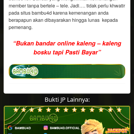
member tanpa bertele – tele. Jadi…. tidak perlu khwatir
pada situs bambu4d karena kemenangan anda
berapapun akan dibayarakan hingga lunas kepada
pemenang.
“Bukan bandar online kaleng – kaleng
bosku tapi Pasti Bayar”
Bukti JP Lainnya: