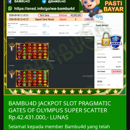
BAMBU4D JACKPOT SLOT PRAGMATIC
GATES OF OLYMPUS SUPER SCATTER
Rp.42.431.000,- LUNAS
Selamat kepada member Bambu4d yang telah