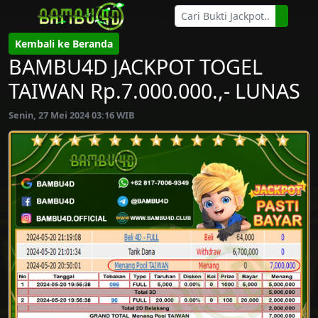
Kembali ke Beranda
BAMBU4D JACKPOT TOGEL
TAIWAN Rp.7.000.000.,- LUNAS
Senin, 27 Mei 2024 03:16 WIB