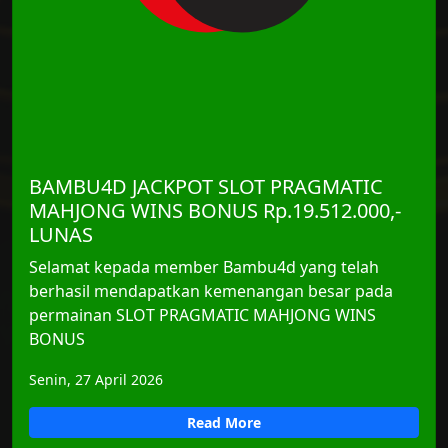
BAMBU4D JACKPOT SLOT PRAGMATIC
MAHJONG WINS BONUS Rp.19.512.000,-
LUNAS
Selamat kepada member Bambu4d yang telah
berhasil mendapatkan kemenangan besar pada
permainan SLOT PRAGMATIC MAHJONG WINS
BONUS
Senin, 27 April 2026
Read More