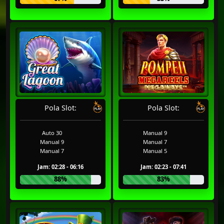
Pola Slot:
Pola Slot:
Auto 30
Manual 9
Manual 9
Manual 7
Manual 7
Manual 5
Jam: 02:28 - 06:16
Jam: 02:23 - 07:41
88%
83%