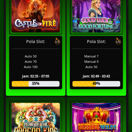
Pola Slot:
Pola Slot:
Auto 50
Manual 7
Auto 70
Manual 9
Auto 100
Auto 50
Jam: 02:35 - 07:05
Jam: 02:49 - 03:43
35%
49%