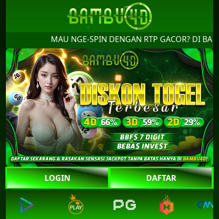
MAU NGE-SPIN DENGAN RTP GACOR? DI BAMBU4D KAMU B
LOGIN
DAFTAR