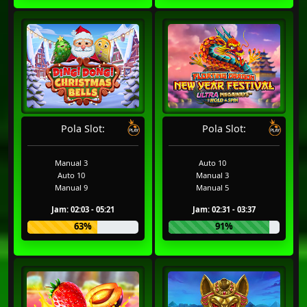
Pola Slot:
Pola Slot:
Manual 3
Auto 10
Auto 10
Manual 3
Manual 9
Manual 5
Jam: 02:03 - 05:21
Jam: 02:31 - 03:37
63%
91%
Pola Slot:
Pola Slot: