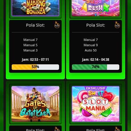
Pola Slot:
Pola Slot:
Manual 7
Manual 7
Manual 5
Manual 9
Manual 3
Auto 50
Jam: 02:53 - 07:11
Jam: 02:14 - 04:38
53%
74%
Pola Slot:
Pola Slot: