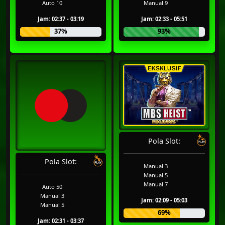
37%
93%
Pola Slot:
Pola Slot:
Auto 50
Manual 3
Manual 3
Manual 5
Manual 5
Manual 7
Jam: 02:31 - 03:37
Jam: 02:09 - 05:03
31%
69%