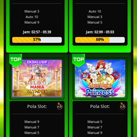
Manual 3
Auto 10
Auto 10
Manual 3
Manual 9
Manual 5
Jam: 02:57 - 05:39
Jam: 02:09 - 05:03
57%
69%
Pola Slot:
Pola Slot:
Manual 9
Manual 5
Manual 7
Manual 7
Manual 5
Manual 9