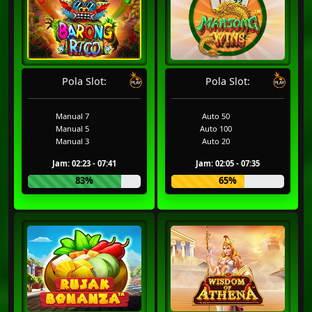
Pola Slot:
Pola Slot:
Manual 7
Auto 50
Manual 5
Auto 100
Manual 3
Auto 20
Jam: 02:23 - 07:41
Jam: 02:05 - 07:35
83%
65%