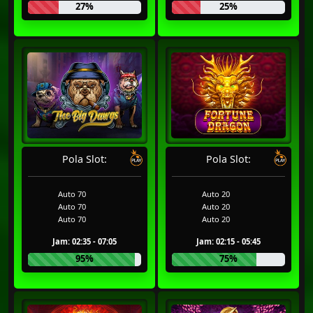
27%
25%
Pola Slot:
Pola Slot:
Auto 70
Auto 20
Auto 70
Auto 20
Auto 70
Auto 20
Jam: 02:35 - 07:05
Jam: 02:15 - 05:45
95%
75%