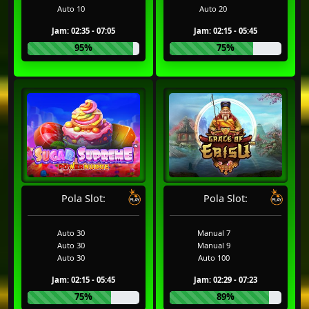
Pola Slot:
Pola Slot:
Auto 30
Manual 7
Auto 30
Manual 9
Auto 30
Auto 100
Jam: 02:15 - 05:45
Jam: 02:29 - 07:23
75%
89%