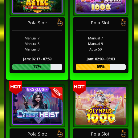
Pola Slot:
Pola Slot:
Manual 7
Manual 7
Manual 5
Manual 9
Manual 3
Auto 50
Jam: 02:17 - 07:59
Jam: 02:09 - 05:03
77%
69%
Pola Slot:
Pola Slot: