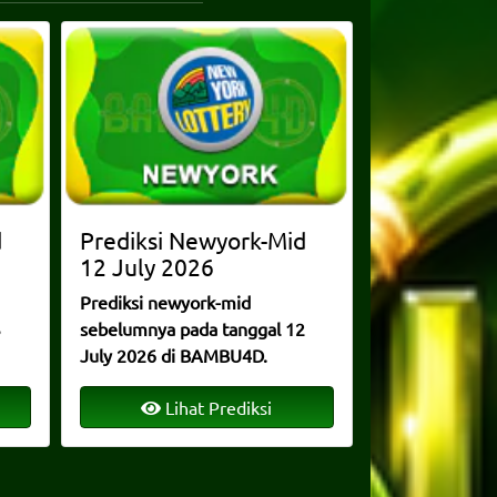
d
Prediksi
Newyork-Mid
Prediksi
Ne
12 July 2026
11 July 20
Prediksi newyork-mid
Prediksi newy
3
sebelumnya pada tanggal 12
sebelumnya pa
July 2026 di BAMBU4D.
July 2026 di
Lihat Prediksi
Liha