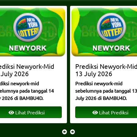
ediksi
Newyork-Mid
Prediksi
Newyork-Mi
 July 2026
13 July 2026
diksi newyork-mid
Prediksi newyork-mid
elumnya pada tanggal 14
sebelumnya pada tanggal 1
y 2026 di BAMBU4D.
July 2026 di BAMBU4D.
Lihat Prediksi
Lihat Prediksi