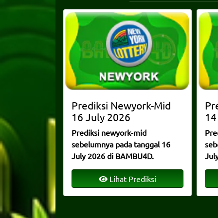
ork-Mid
Prediksi
Newyork-Mid
Pr
16 July 2026
14
-mid
Prediksi newyork-mid
Pre
tanggal 17
sebelumnya pada tanggal 16
seb
MBU4D.
July 2026 di BAMBU4D.
Jul
rediksi
Lihat Prediksi