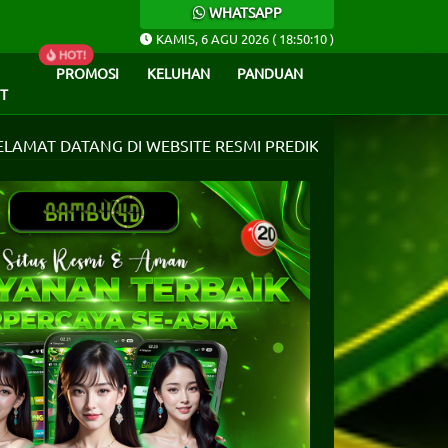
WHATSAPP
KAMIS
, 6 AGU 2026
(
18
:
50
:
11
)
HOT!
PROMOSI
KELUHAN
PANDUAN
T
DATANG DI WEBSITE RESMI PREDIKSI BAMBU4D - PREDIKSI SD