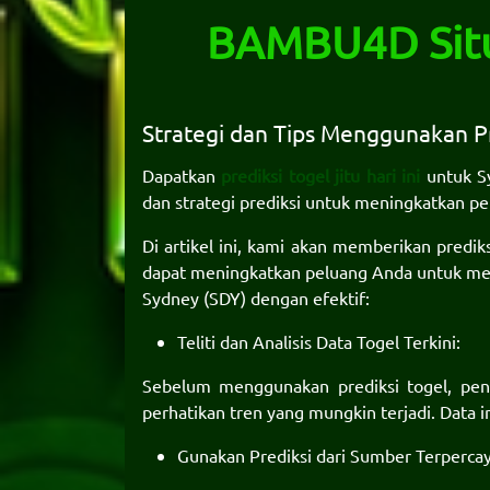
BAMBU4D Situs
Strategi dan Tips Menggunakan Pr
Dapatkan
prediksi togel jitu hari ini
untuk Sy
dan strategi prediksi untuk meningkatkan 
Di artikel ini, kami akan memberikan predik
dapat meningkatkan peluang Anda untuk m
Sydney
(SDY) dengan efektif:
Teliti dan Analisis Data Togel Terkini:
Sebelum menggunakan
prediksi togel
, pen
perhatikan tren yang mungkin terjadi. Data
Gunakan Prediksi dari Sumber Terpercay