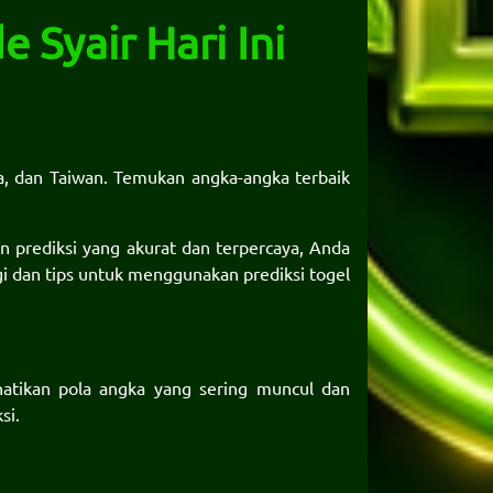
Syair Hari Ini
a, dan Taiwan. Temukan angka-angka terbaik
an prediksi yang akurat dan terpercaya, Anda
egi dan tips untuk menggunakan
prediksi togel
rhatikan pola angka yang sering muncul dan
si.