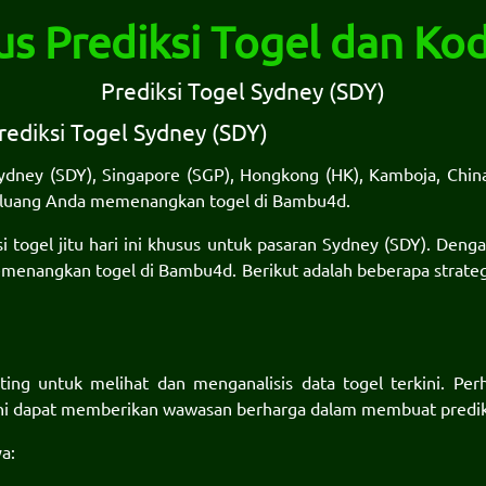
 Prediksi Togel dan Kode 
Prediksi Togel Sydney (SDY)
ediksi Togel Sydney (SDY)
dney (SDY), Singapore (SGP), Hongkong (HK), Kamboja, Chin
peluang Anda memenangkan togel di
Bambu4d
.
si togel jitu hari ini khusus untuk pasaran Sydney (SDY). Deng
emenangkan togel di
Bambu4d
. Berikut adalah beberapa strat
ting untuk melihat dan menganalisis data togel terkini. Pe
 ini dapat memberikan wawasan berharga dalam membuat predik
a: