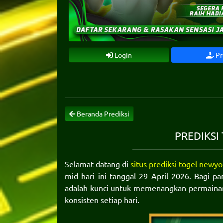
Login
Pr
Beranda Prediksi
PREDIKSI
Selamat datang di
situs prediksi togel newy
mid hari ini tanggal 29 April 2026. Bagi 
adalah kunci untuk memenangkan permainan.
konsisten setiap hari.