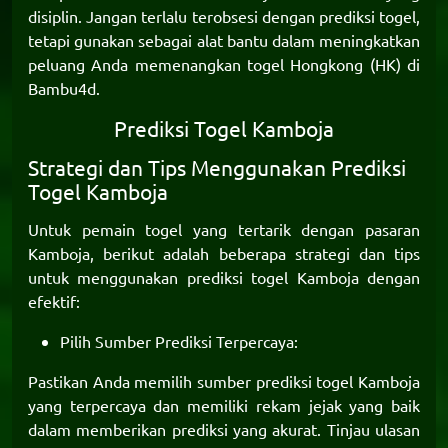
disiplin. Jangan terlalu terobsesi dengan prediksi togel,
tetapi gunakan sebagai alat bantu dalam meningkatkan
peluang Anda memenangkan togel Hongkong (HK) di
Bambu4d
.
Prediksi Togel Kamboja
Strategi dan Tips Menggunakan Prediksi
Togel Kamboja
Untuk pemain togel yang tertarik dengan pasaran
Kamboja, berikut adalah beberapa strategi dan tips
untuk menggunakan
prediksi togel Kamboja
dengan
efektif:
Pilih Sumber Prediksi Terpercaya:
Pastikan Anda memilih sumber prediksi togel Kamboja
yang terpercaya dan memiliki rekam jejak yang baik
dalam memberikan prediksi yang akurat. Tinjau ulasan