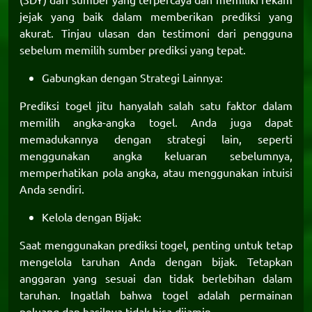
jejak yang baik dalam memberikan prediksi yang
akurat. Tinjau ulasan dan testimoni dari pengguna
sebelum memilih sumber prediksi yang tepat.
Gabungkan dengan Strategi Lainnya:
Prediksi togel jitu
hanyalah salah satu faktor dalam
memilih angka-angka togel. Anda juga dapat
memadukannya dengan strategi lain, seperti
menggunakan angka keluaran sebelumnya,
memperhatikan pola angka, atau menggunakan intuisi
Anda sendiri.
Kelola dengan Bijak:
Saat menggunakan prediksi togel, penting untuk tetap
mengelola taruhan Anda dengan bijak. Tetapkan
anggaran yang sesuai dan tidak berlebihan dalam
taruhan. Ingatlah bahwa togel adalah permainan
peluang dan hasilnya tidak bisa dijamin.