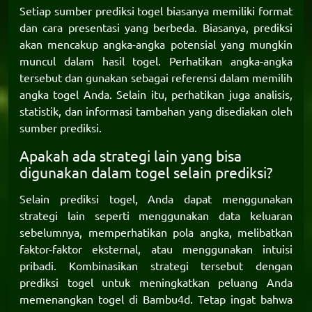
Setiap sumber prediksi togel biasanya memiliki format
dan cara presentasi yang berbeda. Biasanya, prediksi
akan mencakup angka-angka potensial yang mungkin
muncul dalam hasil togel. Perhatikan angka-angka
tersebut dan gunakan sebagai referensi dalam memilih
angka togel Anda. Selain itu, perhatikan juga analisis,
statistik, dan informasi tambahan yang disediakan oleh
sumber prediksi.
Apakah ada strategi lain yang bisa
digunakan dalam togel selain prediksi?
Selain prediksi togel, Anda dapat menggunakan
strategi lain seperti menggunakan data keluaran
sebelumnya, memperhatikan pola angka, melibatkan
faktor-faktor eksternal, atau menggunakan intuisi
pribadi. Kombinasikan strategi tersebut dengan
prediksi togel untuk meningkatkan peluang Anda
memenangkan togel di
Bambu4d
. Tetap ingat bahwa