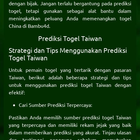
dengan bijak. Jangan terlalu bergantung pada prediksi
togel, tetapi gunakan sebagai alat bantu dalam
meningkatkan peluang Anda memenangkan togel
China di
Bambu4d
.
Prediksi Togel Taiwan
Strategi dan Tips Menggunakan Prediksi
Togel Taiwan
Untuk pemain togel yang tertarik dengan pasaran
Taiwan, berikut adalah beberapa strategi dan tips
untuk menggunakan
prediksi togel Taiwan
dengan
efektif:
Cari Sumber Prediksi Terpercaya:
Pastikan Anda memilih sumber prediksi togel Taiwan
yang terpercaya dan memiliki rekam jejak yang baik
dalam memberikan prediksi yang akurat. Tinjau ulasan
dan testimoni pengguna sebelum memutuskan