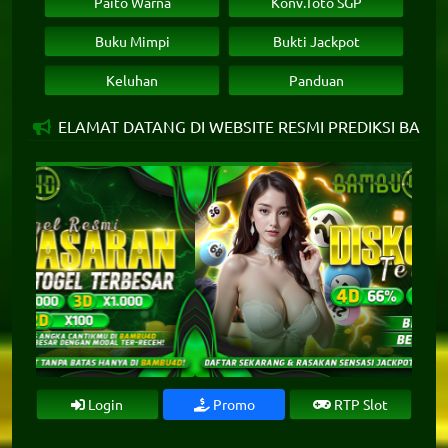
Paito Warna
Konv.Toto SGP
Buku Mimpi
Bukti Jackpot
Keluhan
Panduan
SELAMAT DATANG DI WEBSITE RESMI PREDIKSI BAMBU4D - P
Login
Promo
RTP Slot