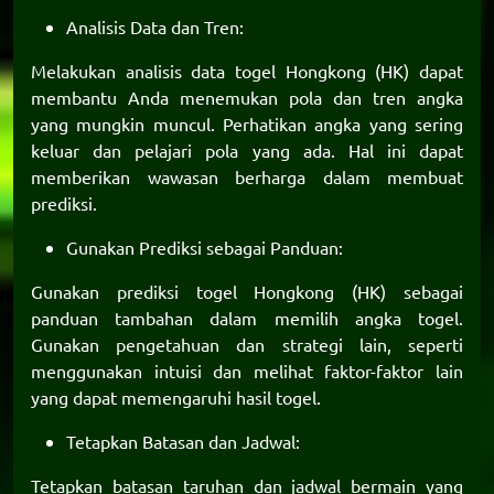
Analisis Data dan Tren:
Melakukan analisis data togel Hongkong (HK) dapat
membantu Anda menemukan pola dan tren angka
yang mungkin muncul. Perhatikan angka yang sering
keluar dan pelajari pola yang ada. Hal ini dapat
memberikan wawasan berharga dalam membuat
prediksi.
Gunakan Prediksi sebagai Panduan:
Gunakan prediksi togel Hongkong (HK) sebagai
panduan tambahan dalam memilih angka togel.
Gunakan pengetahuan dan strategi lain, seperti
menggunakan intuisi dan melihat faktor-faktor lain
yang dapat memengaruhi hasil togel.
Tetapkan Batasan dan Jadwal:
Tetapkan batasan taruhan dan jadwal bermain yang