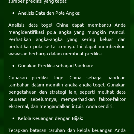
sumber prediksi yang tepat.
Analisis Data dan Pola Angka:
Analisis data togel China dapat membantu Anda
mengidentifikasi pola angka yang mungkin muncul.
Perhatikan angka-angka yang sering keluar dan
perhatikan pola serta trennya. Ini dapat memberikan
wawasan berharga dalam membuat prediksi.
Gunakan Prediksi sebagai Panduan:
Gunakan prediksi togel China sebagai panduan
tambahan dalam memilih angka-angka togel. Gunakan
pengetahuan dan strategi lain, seperti melihat data
keluaran sebelumnya, memperhatikan faktor-faktor
eksternal, dan mengandalkan intuisi Anda sendiri.
Kelola Keuangan dengan Bijak:
Tetapkan batasan taruhan dan kelola keuangan Anda