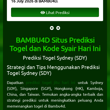
16 July 2026 di BAMBU4D.
Lihat Prediksi
BAMBU4D Situs Prediksi
Togel dan Kode Syair Hari Ini
Prediksi Togel Sydney (SDY)
Strategi dan Tips Menggunakan Prediksi
Togel Sydney (SDY)
Dapatkan
prediksi togel jitu hari ini
untuk Sydney
(SDY), Singapore (SGP), Hongkong (HK), Kamboja,
China, dan Taiwan. Temukan angka-angka terbaik dan
strategi prediksi untuk meningkatkan peluang Anda
memenangkan togel di
Bambu4d
.