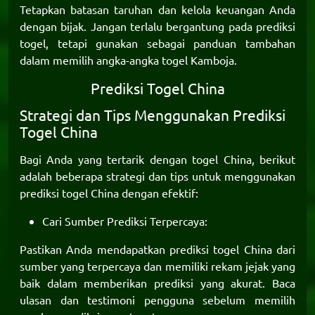
Tetapkan batasan taruhan dan kelola keuangan Anda
dengan bijak. Jangan terlalu bergantung pada prediksi
togel, tetapi gunakan sebagai panduan tambahan
dalam memilih angka-angka togel Kamboja.
Prediksi Togel China
Strategi dan Tips Menggunakan Prediksi
Togel China
Bagi Anda yang tertarik dengan togel China, berikut
adalah beberapa strategi dan tips untuk menggunakan
prediksi togel China
dengan efektif:
Cari Sumber Prediksi Terpercaya:
Pastikan Anda mendapatkan prediksi togel China dari
sumber yang terpercaya dan memiliki rekam jejak yang
baik dalam memberikan prediksi yang akurat. Baca
ulasan dan testimoni pengguna sebelum memilih