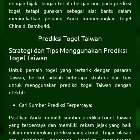
dengan bijak. Jangan terlalu bergantung pada prediksi
togel, tetapi gunakan sebagai alat bantu dalam
meningkatkan peluang Anda memenangkan togel
China di
Bambu4d
.
Prediksi Togel Taiwan
Strategi dan Tips Menggunakan Prediksi
Togel Taiwan
Untuk pemain togel yang tertarik dengan pasaran
Taiwan, berikut adalah beberapa strategi dan tips
untuk menggunakan
prediksi togel Taiwan
dengan
efektif:
Cari Sumber Prediksi Terpercaya:
Pastikan Anda memilih sumber prediksi togel Taiwan
yang terpercaya dan memiliki rekam jejak yang baik
dalam memberikan prediksi yang akurat. Tinjau ulasan
dan testimoni pengguna sebelum memutuskan