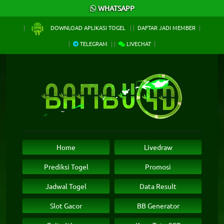
×
WHATSAPP
DOWNLOAD APLIKASI TOGEL
DAFTAR JADI MEMBER
TELEGRAM
LIVECHAT
Home
Livedraw
Prediksi Togel
Promosi
Jadwal Togel
Data Result
Slot Gacor
BB Generator