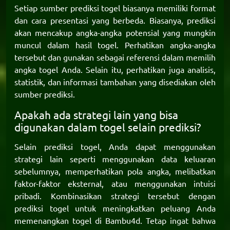
Setiap sumber prediksi togel biasanya memiliki format
dan cara presentasi yang berbeda. Biasanya, prediksi
akan mencakup angka-angka potensial yang mungkin
muncul dalam hasil togel. Perhatikan angka-angka
tersebut dan gunakan sebagai referensi dalam memilih
angka togel Anda. Selain itu, perhatikan juga analisis,
statistik, dan informasi tambahan yang disediakan oleh
sumber prediksi.
Apakah ada strategi lain yang bisa
digunakan dalam togel selain prediksi?
Selain prediksi togel, Anda dapat menggunakan
strategi lain seperti menggunakan data keluaran
sebelumnya, memperhatikan pola angka, melibatkan
faktor-faktor eksternal, atau menggunakan intuisi
pribadi. Kombinasikan strategi tersebut dengan
prediksi togel untuk meningkatkan peluang Anda
memenangkan togel di
Bambu4d
. Tetap ingat bahwa