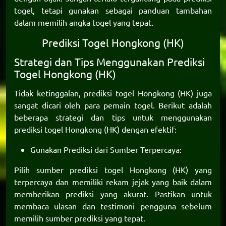
togel, tetapi gunakan sebagai panduan tambahan
dalam memilih angka togel yang tepat.
Prediksi Togel Hongkong (HK)
Strategi dan Tips Menggunakan Prediksi
Togel Hongkong (HK)
Tidak ketinggalan,
prediksi togel Hongkong
(HK) juga
sangat dicari oleh para pemain togel. Berikut adalah
beberapa strategi dan tips untuk menggunakan
prediksi togel Hongkong (HK) dengan efektif:
Gunakan Prediksi dari Sumber Terpercaya:
Pilih sumber prediksi togel Hongkong (HK) yang
terpercaya dan memiliki rekam jejak yang baik dalam
memberikan prediksi yang akurat. Pastikan untuk
membaca ulasan dan testimoni pengguna sebelum
memilih sumber prediksi yang tepat.