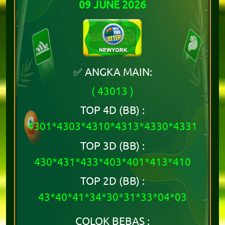
09 JUNE 2026
✅ ANGKA MAIN:
( 43013 )
TOP 4D (BB) :
4301*4303*4310*4313*4330*4331
TOP 3D (BB) :
430*431*433*403*401*413*410
TOP 2D (BB) :
43*40*41*34*30*31*33*04*03
COLOK BEBAS :