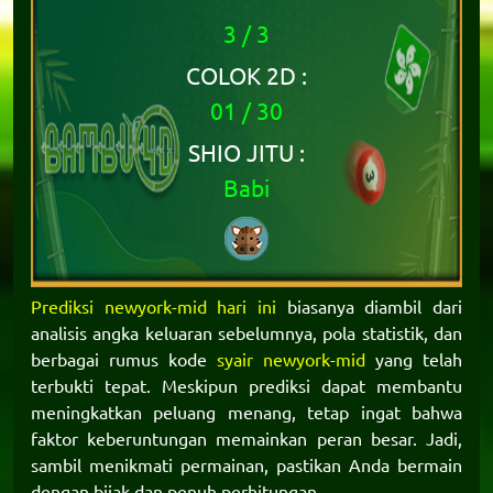
3 / 3
COLOK 2D :
01 / 30
SHIO JITU :
Babi
Prediksi newyork-mid hari ini
biasanya diambil dari
analisis angka keluaran sebelumnya, pola statistik, dan
berbagai rumus kode
syair newyork-mid
yang telah
terbukti tepat. Meskipun prediksi dapat membantu
meningkatkan peluang menang, tetap ingat bahwa
faktor keberuntungan memainkan peran besar. Jadi,
sambil menikmati permainan, pastikan Anda bermain
dengan bijak dan penuh perhitungan.