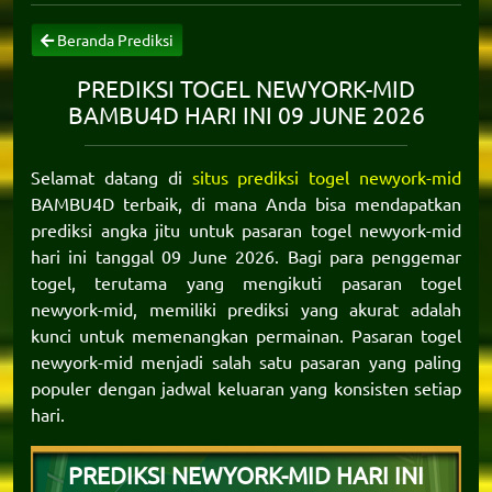
Beranda Prediksi
PREDIKSI TOGEL NEWYORK-MID
BAMBU4D HARI INI 09 JUNE 2026
Selamat datang di
situs prediksi togel newyork-mid
BAMBU4D terbaik, di mana Anda bisa mendapatkan
prediksi angka jitu untuk pasaran togel newyork-mid
hari ini tanggal 09 June 2026. Bagi para penggemar
togel, terutama yang mengikuti pasaran togel
newyork-mid, memiliki prediksi yang akurat adalah
kunci untuk memenangkan permainan. Pasaran togel
newyork-mid menjadi salah satu pasaran yang paling
populer dengan jadwal keluaran yang konsisten setiap
hari.
PREDIKSI NEWYORK-MID HARI INI