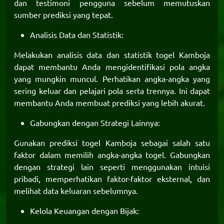
dan testimoni pengguna sebelum memutuskan
sumber prediksi yang tepat.
Analisis Data dan Statistik:
Melakukan analisis data dan statistik togel Kamboja
dapat membantu Anda mengidentifikasi pola angka
yang mungkin muncul. Perhatikan angka-angka yang
sering keluar dan pelajari pola serta trennya. Ini dapat
membantu Anda membuat prediksi yang lebih akurat.
Gabungkan dengan Strategi Lainnya:
Gunakan prediksi togel Kamboja sebagai salah satu
faktor dalam memilih angka-angka togel. Gabungkan
dengan strategi lain seperti menggunakan intuisi
pribadi, memperhatikan faktor-faktor eksternal, dan
melihat data keluaran sebelumnya.
Kelola Keuangan dengan Bijak: