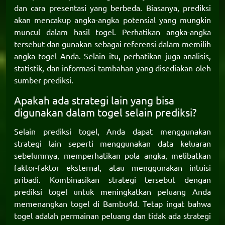
dan cara presentasi yang berbeda. Biasanya, prediksi
akan mencakup angka-angka potensial yang mungkin
muncul dalam hasil togel. Perhatikan angka-angka
tersebut dan gunakan sebagai referensi dalam memilih
angka togel Anda. Selain itu, perhatikan juga analisis,
statistik, dan informasi tambahan yang disediakan oleh
sumber prediksi.
Apakah ada strategi lain yang bisa
digunakan dalam togel selain prediksi?
Selain prediksi togel, Anda dapat menggunakan
strategi lain seperti menggunakan data keluaran
sebelumnya, memperhatikan pola angka, melibatkan
faktor-faktor eksternal, atau menggunakan intuisi
pribadi. Kombinasikan strategi tersebut dengan
prediksi togel untuk meningkatkan peluang Anda
memenangkan togel di
Bambu4d
. Tetap ingat bahwa
togel adalah permainan peluang dan tidak ada strategi