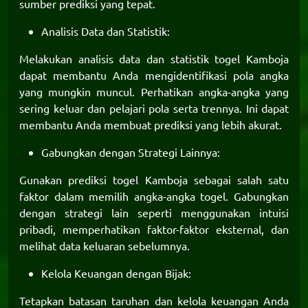
sumber prediksi yang tepat.
Analisis Data dan Statistik:
Melakukan analisis data dan statistik togel Kamboja
dapat membantu Anda mengidentifikasi pola angka
yang mungkin muncul. Perhatikan angka-angka yang
sering keluar dan pelajari pola serta trennya. Ini dapat
membantu Anda membuat prediksi yang lebih akurat.
Gabungkan dengan Strategi Lainnya:
Gunakan prediksi togel Kamboja sebagai salah satu
faktor dalam memilih angka-angka togel. Gabungkan
dengan strategi lain seperti menggunakan intuisi
pribadi, memperhatikan faktor-faktor eksternal, dan
melihat data keluaran sebelumnya.
Kelola Keuangan dengan Bijak:
Tetapkan batasan taruhan dan kelola keuangan Anda