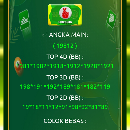
✅ ANGKA MAIN:
( 19812 )
TOP 4D (BB) :
1981*1982*1918*1912*1928*1921
TOP 3D (BB) :
198*191*192*189*181*182*119
TOP 2D (BB) :
19*18*11*12*91*98*92*81*89
COLOK BEBAS :