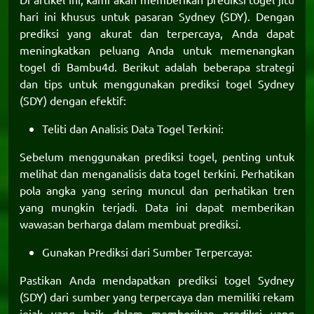
hari ini khusus untuk pasaran Sydney (SDY). Dengan
prediksi yang akurat dan terpercaya, Anda dapat
meningkatkan peluang Anda untuk memenangkan
togel di
Bambu4d
. Berikut adalah beberapa strategi
dan tips untuk menggunakan
prediksi togel Sydney
(SDY) dengan efektif:
Teliti dan Analisis Data Togel Terkini:
Sebelum menggunakan
prediksi togel
, penting untuk
melihat dan menganalisis data togel terkini. Perhatikan
pola angka yang sering muncul dan perhatikan tren
yang mungkin terjadi. Data ini dapat memberikan
wawasan berharga dalam membuat prediksi.
Gunakan Prediksi dari Sumber Terpercaya:
Pastikan Anda mendapatkan prediksi togel Sydney
(SDY) dari sumber yang terpercaya dan memiliki rekam
jejak yang baik dalam memberikan prediksi yang