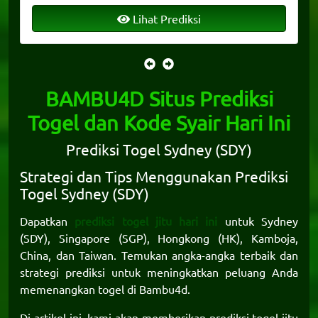
Lihat Prediksi
BAMBU4D Situs Prediksi
Togel dan Kode Syair Hari Ini
Prediksi Togel Sydney (SDY)
Strategi dan Tips Menggunakan Prediksi
Togel Sydney (SDY)
Dapatkan
prediksi togel jitu hari ini
untuk Sydney
(SDY), Singapore (SGP), Hongkong (HK), Kamboja,
China, dan Taiwan. Temukan angka-angka terbaik dan
strategi prediksi untuk meningkatkan peluang Anda
memenangkan togel di
Bambu4d
.
Di artikel ini, kami akan memberikan prediksi togel jitu