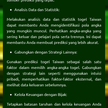
Analisis Data dan Statistik:
Melakukan analisis data dan statistik togel Taiwan
dapat membantu Anda mengidentifikasi pola angka
yang mungkin muncul. Perhatikan angka-angka yang
sering keluar dan pelajari pola serta trennya. Ini dapat
membantu Anda membuat prediksi yang lebih akurat.
Gabungkan dengan Strategi Lainnya:
Gunakan prediksi togel Taiwan sebagai salah satu
faktor dalam memilih angka-angka togel. Gabungkan
dengan strategi lain seperti menggunakan intuisi
pribadi, memperhatikan faktor-faktor eksternal, dan
melihat data keluaran sebelumnya.
Kelola Keuangan dengan Bijak:
Tetapkan batasan taruhan dan kelola keuangan Anda