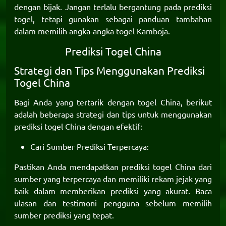
dengan bijak. Jangan terlalu bergantung pada prediksi
togel, tetapi gunakan sebagai panduan tambahan
dalam memilih angka-angka togel Kamboja.
Prediksi Togel China
Strategi dan Tips Menggunakan Prediksi
Togel China
Bagi Anda yang tertarik dengan togel China, berikut
adalah beberapa strategi dan tips untuk menggunakan
prediksi togel China
dengan efektif:
Cari Sumber Prediksi Terpercaya:
Pastikan Anda mendapatkan prediksi togel China dari
sumber yang terpercaya dan memiliki rekam jejak yang
baik dalam memberikan prediksi yang akurat. Baca
ulasan dan testimoni pengguna sebelum memilih
sumber prediksi yang tepat.