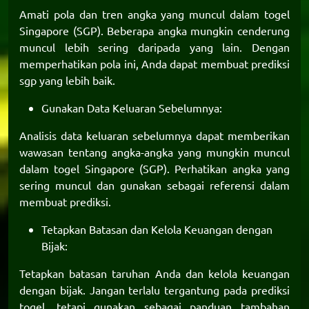
Amati pola dan tren angka yang muncul dalam togel
Singapore (SGP). Beberapa angka mungkin cenderung
muncul lebih sering daripada yang lain. Dengan
memperhatikan pola ini, Anda dapat membuat
prediksi
sgp
yang lebih baik.
Gunakan Data Keluaran Sebelumnya:
Analisis data keluaran sebelumnya dapat memberikan
wawasan tentang angka-angka yang mungkin muncul
dalam togel Singapore (SGP). Perhatikan angka yang
sering muncul dan gunakan sebagai referensi dalam
membuat prediksi.
Tetapkan Batasan dan Kelola Keuangan dengan
Bijak:
Tetapkan batasan taruhan Anda dan kelola keuangan
dengan bijak. Jangan terlalu tergantung pada prediksi
togel, tetapi gunakan sebagai panduan tambahan