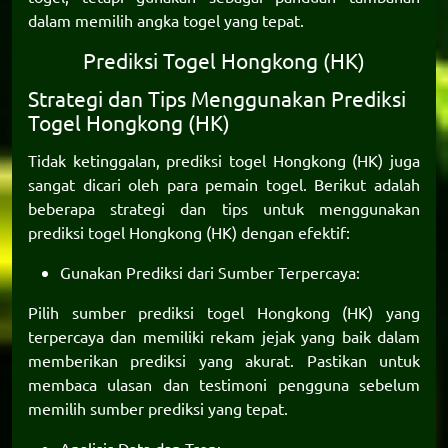
dalam memilih angka togel yang tepat.
Prediksi Togel Hongkong (HK)
Strategi dan Tips Menggunakan Prediksi
Togel Hongkong (HK)
Tidak ketinggalan,
prediksi togel Hongkong
(HK) juga
sangat dicari oleh para pemain togel. Berikut adalah
beberapa strategi dan tips untuk menggunakan
prediksi togel Hongkong (HK) dengan efektif:
Gunakan Prediksi dari Sumber Terpercaya:
Pilih sumber prediksi togel Hongkong (HK) yang
terpercaya dan memiliki rekam jejak yang baik dalam
memberikan prediksi yang akurat. Pastikan untuk
membaca ulasan dan testimoni pengguna sebelum
memilih sumber prediksi yang tepat.