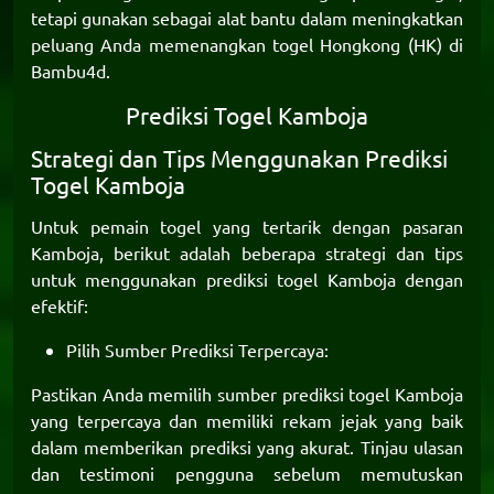
tetapi gunakan sebagai alat bantu dalam meningkatkan
peluang Anda memenangkan togel Hongkong (HK) di
Bambu4d
.
Prediksi Togel Kamboja
Strategi dan Tips Menggunakan Prediksi
Togel Kamboja
Untuk pemain togel yang tertarik dengan pasaran
Kamboja, berikut adalah beberapa strategi dan tips
untuk menggunakan
prediksi togel Kamboja
dengan
efektif:
Pilih Sumber Prediksi Terpercaya:
Pastikan Anda memilih sumber prediksi togel Kamboja
yang terpercaya dan memiliki rekam jejak yang baik
dalam memberikan prediksi yang akurat. Tinjau ulasan
dan testimoni pengguna sebelum memutuskan