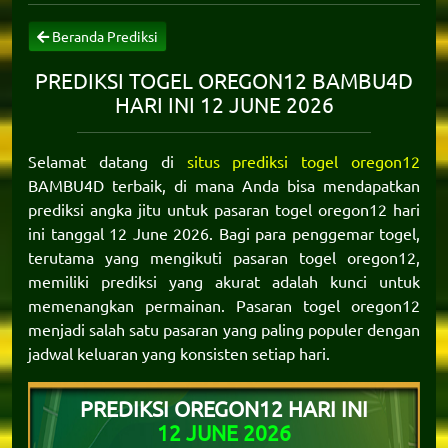
Beranda Prediksi
PREDIKSI TOGEL OREGON12 BAMBU4D
HARI INI 12 JUNE 2026
Selamat datang di
situs prediksi togel oregon12
BAMBU4D terbaik, di mana Anda bisa mendapatkan
prediksi angka jitu untuk pasaran togel oregon12 hari
ini tanggal 12 June 2026. Bagi para penggemar togel,
terutama yang mengikuti pasaran togel oregon12,
memiliki prediksi yang akurat adalah kunci untuk
memenangkan permainan. Pasaran togel oregon12
menjadi salah satu pasaran yang paling populer dengan
jadwal keluaran yang konsisten setiap hari.
PREDIKSI OREGON12 HARI INI
12 JUNE 2026