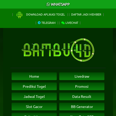
×
WHATSAPP
DOWNLOAD APLIKASI TOGEL
DAFTAR JADI MEMBER
TELEGRAM
LIVECHAT
Home
Livedraw
Prediksi Togel
Promosi
Jadwal Togel
Data Result
Slot Gacor
BB Generator