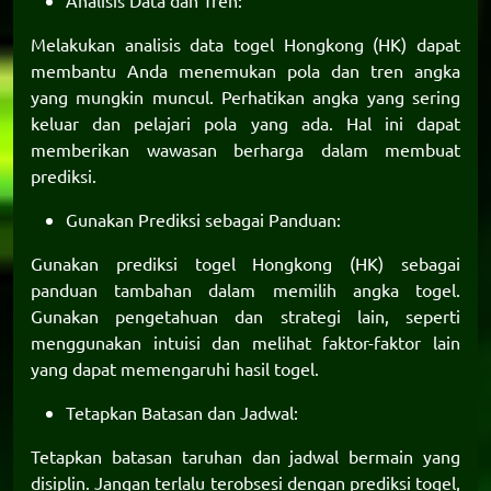
Analisis Data dan Tren:
Melakukan analisis data togel Hongkong (HK) dapat
membantu Anda menemukan pola dan tren angka
yang mungkin muncul. Perhatikan angka yang sering
keluar dan pelajari pola yang ada. Hal ini dapat
memberikan wawasan berharga dalam membuat
prediksi.
Gunakan Prediksi sebagai Panduan:
Gunakan prediksi togel Hongkong (HK) sebagai
panduan tambahan dalam memilih angka togel.
Gunakan pengetahuan dan strategi lain, seperti
menggunakan intuisi dan melihat faktor-faktor lain
yang dapat memengaruhi hasil togel.
Tetapkan Batasan dan Jadwal:
Tetapkan batasan taruhan dan jadwal bermain yang
disiplin. Jangan terlalu terobsesi dengan prediksi togel,