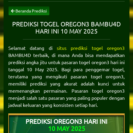
Beranda Prediksi
PREDIKSI TOGEL OREGON3 BAMBU4D
HARI INI 10 MAY 2025
Selamat datang di
situs prediksi togel oregon3
BAMBU4D terbaik, di mana Anda bisa mendapatkan
prediksi angka jitu untuk pasaran togel oregon3 hari ini
tanggal 10 May 2025. Bagi para penggemar togel,
terutama yang mengikuti pasaran togel oregon3,
memiliki prediksi yang akurat adalah kunci untuk
memenangkan permainan. Pasaran togel oregon3
menjadi salah satu pasaran yang paling populer dengan
jadwal keluaran yang konsisten setiap hari.
PREDIKSI OREGON3 HARI INI
10 MAY 2025