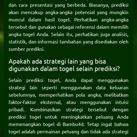
dan cara presentasi yang berbeda. Biasanya, prediksi
akan mencakup angka-angka potensial yang mungkin
muncul dalam hasil togel. Perhatikan angka-angka
tersebut dan gunakan sebagai referensi dalam memilih
angka togel Anda. Selain itu, perhatikan juga analisis,
statistik, dan informasi tambahan yang disediakan oleh
sumber prediksi.
Apakah ada strategi lain yang bisa
digunakan dalam togel selain prediksi?
Selain prediksi togel, Anda dapat menggunakan
strategi lain seperti menggunakan data keluaran
sebelumnya, memperhatikan pola angka, melibatkan
faktor-faktor eksternal, atau menggunakan intuisi
pribadi. Kombinasikan strategi tersebut dengan
prediksi togel untuk meningkatkan peluang Anda
memenangkan togel di
Bambu4d
. Tetap ingat bahwa
togel adalah permainan peluang dan tidak ada strategi