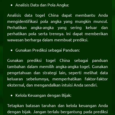
Analisis Data dan Pola Angka:
Analisis data togel China dapat membantu Anda
mengidentifikasi pola angka yang mungkin muncul.
Perhatikan angka-angka yang sering keluar dan
perhatikan pola serta trennya. Ini dapat memberikan
wawasan berharga dalam membuat prediksi.
Gunakan Prediksi sebagai Panduan:
Gunakan prediksi togel China sebagai panduan
tambahan dalam memilih angka-angka togel. Gunakan
pengetahuan dan strategi lain, seperti melihat data
keluaran sebelumnya, memperhatikan faktor-faktor
eksternal, dan mengandalkan intuisi Anda sendiri.
Kelola Keuangan dengan Bijak:
Tetapkan batasan taruhan dan kelola keuangan Anda
dengan bijak. Jangan terlalu bergantung pada prediksi