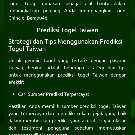
togel, tetapi gunakan sebagai alat bantu dalam
meningkatkan peluang Anda memenangkan togel
China di
Bambu4d
.
Prediksi Togel Taiwan
Strategi dan Tips Menggunakan Prediksi
Togel Taiwan
Untuk pemain togel yang tertarik dengan pasaran
Taiwan, berikut adalah beberapa strategi dan tips
untuk menggunakan
prediksi togel Taiwan
dengan
efektif:
Cari Sumber Prediksi Terpercaya:
Pastikan Anda memilih sumber prediksi togel Taiwan
yang terpercaya dan memiliki rekam jejak yang baik
dalam memberikan prediksi yang akurat. Tinjau ulasan
dan testimoni pengguna sebelum memutuskan
sumber prediksi yang tepat.