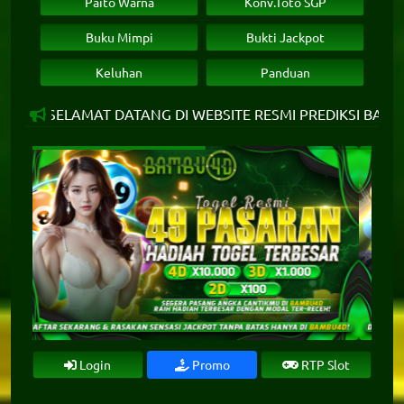
Paito Warna
Konv.Toto SGP
Buku Mimpi
Bukti Jackpot
Keluhan
Panduan
SELAMAT DATANG DI WEBSITE RESMI PREDIKSI BAMBU4D - 
Login
Promo
RTP Slot