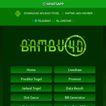
×
WHATSAPP
DOWNLOAD APLIKASI TOGEL
DAFTAR JADI MEMBER
TELEGRAM
LIVECHAT
Home
Livedraw
Prediksi Togel
Promosi
Jadwal Togel
Data Result
Slot Gacor
BB Generator