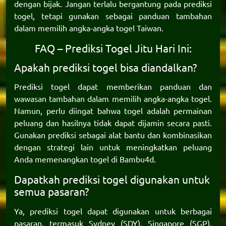
dengan bijak. Jangan terlalu bergantung pada prediksi
togel, tetapi gunakan sebagai panduan tambahan
dalam memilih angka-angka togel Taiwan.
FAQ – Prediksi Togel Jitu Hari Ini:
Apakah prediksi togel bisa diandalkan?
Prediksi togel dapat memberikan panduan dan
wawasan tambahan dalam memilih angka-angka togel.
Namun, perlu diingat bahwa togel adalah permainan
peluang dan hasilnya tidak dapat dijamin secara pasti.
Gunakan prediksi sebagai alat bantu dan kombinasikan
dengan strategi lain untuk meningkatkan peluang
Anda memenangkan togel di
Bambu4d
.
Dapatkah prediksi togel digunakan untuk
semua pasaran?
Ya, prediksi togel dapat digunakan untuk berbagai
pasaran, termasuk Sydney (SDY), Singapore (SGP),