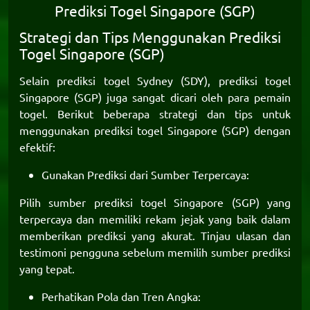
Prediksi Togel Singapore (SGP)
Strategi dan Tips Menggunakan Prediksi
Togel Singapore (SGP)
Selain prediksi togel Sydney (SDY), prediksi togel
Singapore (SGP) juga sangat dicari oleh para pemain
togel. Berikut beberapa strategi dan tips untuk
menggunakan prediksi togel Singapore (SGP) dengan
efektif:
Gunakan Prediksi dari Sumber Terpercaya:
Pilih sumber prediksi togel Singapore (SGP) yang
terpercaya dan memiliki rekam jejak yang baik dalam
memberikan prediksi yang akurat. Tinjau ulasan dan
testimoni pengguna sebelum memilih sumber prediksi
yang tepat.
Perhatikan Pola dan Tren Angka: