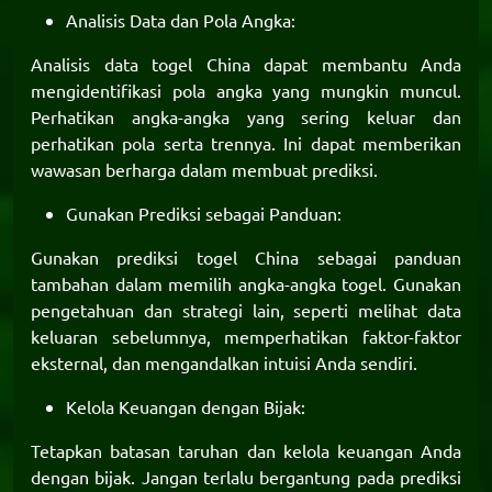
Analisis Data dan Pola Angka:
Analisis data togel China dapat membantu Anda
mengidentifikasi pola angka yang mungkin muncul.
Perhatikan angka-angka yang sering keluar dan
perhatikan pola serta trennya. Ini dapat memberikan
wawasan berharga dalam membuat prediksi.
Gunakan Prediksi sebagai Panduan:
Gunakan prediksi togel China sebagai panduan
tambahan dalam memilih angka-angka togel. Gunakan
pengetahuan dan strategi lain, seperti melihat data
keluaran sebelumnya, memperhatikan faktor-faktor
eksternal, dan mengandalkan intuisi Anda sendiri.
Kelola Keuangan dengan Bijak:
Tetapkan batasan taruhan dan kelola keuangan Anda
dengan bijak. Jangan terlalu bergantung pada prediksi