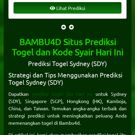
Lihat Prediksi
BAMBU4D Situs Prediksi
Togel dan Kode Syair Hari Ini
Prediksi Togel Sydney (SDY)
Strategi dan Tips Menggunakan Prediksi
Togel Sydney (SDY)
Dapatkan
prediksi togel jitu hari ini
untuk Sydney
(SDY), Singapore (SGP), Hongkong (HK), Kamboja,
China, dan Taiwan. Temukan angka-angka terbaik dan
strategi prediksi untuk meningkatkan peluang Anda
memenangkan togel di
Bambu4d
.
Di artikel ini, kami akan memberikan prediksi togel jitu