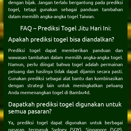
dengan bijak. Jangan terlalu bergantung pada prediksi
togel, tetapi gunakan sebagai panduan tambahan
dalam memilih angka-angka togel Taiwan.
FAQ – Prediksi Togel Jitu Hari Ini:
Apakah prediksi togel bisa diandalkan?
Prediksi togel dapat memberikan panduan dan
wawasan tambahan dalam memilih angka-angka togel.
Namun, perlu diingat bahwa togel adalah permainan
peluang dan hasilnya tidak dapat dijamin secara pasti.
Gunakan prediksi sebagai alat bantu dan kombinasikan
dengan strategi lain untuk meningkatkan peluang
Anda memenangkan togel di
Bambu4d
.
Dapatkah prediksi togel digunakan untuk
semua pasaran?
Ya, prediksi togel dapat digunakan untuk berbagai
pasaran, termasuk Sydney (SDY), Singapore (SGP),