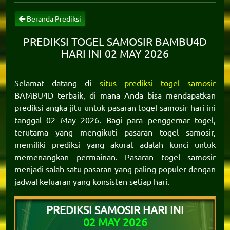
Beranda Prediksi
PREDIKSI TOGEL SAMOSIR BAMBU4D
HARI INI 02 MAY 2026
Selamat datang di
situs prediksi togel samosir
BAMBU4D terbaik, di mana Anda bisa mendapatkan
prediksi angka jitu untuk pasaran togel samosir hari ini
tanggal 02 May 2026. Bagi para penggemar togel,
terutama yang mengikuti pasaran togel samosir,
memiliki prediksi yang akurat adalah kunci untuk
memenangkan permainan. Pasaran togel samosir
menjadi salah satu pasaran yang paling populer dengan
jadwal keluaran yang konsisten setiap hari.
PREDIKSI SAMOSIR HARI INI
02 MAY 2026