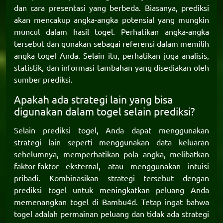
dan cara presentasi yang berbeda. Biasanya, prediksi
akan mencakup angka-angka potensial yang mungkin
muncul dalam hasil togel. Perhatikan angka-angka
tersebut dan gunakan sebagai referensi dalam memilih
angka togel Anda. Selain itu, perhatikan juga analisis,
statistik, dan informasi tambahan yang disediakan oleh
sumber prediksi.
Apakah ada strategi lain yang bisa
digunakan dalam togel selain prediksi?
Selain prediksi togel, Anda dapat menggunakan
strategi lain seperti menggunakan data keluaran
sebelumnya, memperhatikan pola angka, melibatkan
faktor-faktor eksternal, atau menggunakan intuisi
pribadi. Kombinasikan strategi tersebut dengan
prediksi togel untuk meningkatkan peluang Anda
memenangkan togel di
Bambu4d
. Tetap ingat bahwa
togel adalah permainan peluang dan tidak ada strategi