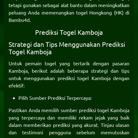
tetapi gunakan sebagai alat bantu dalam meningkatkan
peluang Anda memenangkan togel Hongkong (HK) di
Bambu4d
.
Prediksi Togel Kamboja
Strategi dan Tips Menggunakan Prediksi
Togel Kamboja
Untuk pemain togel yang tertarik dengan pasaran
Kamboja, berikut adalah beberapa strategi dan tips
untuk menggunakan
prediksi togel Kamboja
dengan
efektif:
Pilih Sumber Prediksi Terpercaya:
Pastikan Anda memilih sumber prediksi togel Kamboja
yang terpercaya dan memiliki rekam jejak yang baik
dalam memberikan prediksi yang akurat. Tinjau ulasan
dan testimoni pengguna sebelum memutuskan