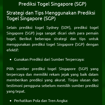
Prediksi Togel Singapore (SGP)
Strategi dan Tips Menggunakan Prediksi
Togel Singapore (SGP)
Selain prediksi togel Sydney (SDY), prediksi togel
Singapore (SGP) juga sangat dicari oleh para pemain
togel. Berikut beberapa strategi dan tips untuk
menggunakan prediksi togel Singapore (SGP) dengan
efektif:
Gunakan Prediksi dari Sumber Terpercaya:
Pilih sumber prediksi togel Singapore (SGP) yang
terpercaya dan memiliki rekam jejak yang baik dalam
memberikan prediksi yang akurat. Tinjau ulasan dan
testimoni pengguna sebelum memilih sumber prediksi
yang tepat.
Perhatikan Pola dan Tren Angka: