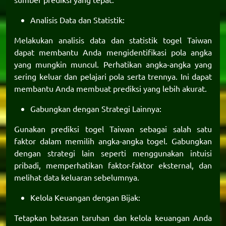
Analisis Data dan Statistik:
Melakukan analisis data dan statistik togel Taiwan
dapat membantu Anda mengidentifikasi pola angka
yang mungkin muncul. Perhatikan angka-angka yang
sering keluar dan pelajari pola serta trennya. Ini dapat
membantu Anda membuat prediksi yang lebih akurat.
Gabungkan dengan Strategi Lainnya:
Gunakan prediksi togel Taiwan sebagai salah satu
faktor dalam memilih angka-angka togel. Gabungkan
dengan strategi lain seperti menggunakan intuisi
pribadi, memperhatikan faktor-faktor eksternal, dan
melihat data keluaran sebelumnya.
Kelola Keuangan dengan Bijak:
Tetapkan batasan taruhan dan kelola keuangan Anda