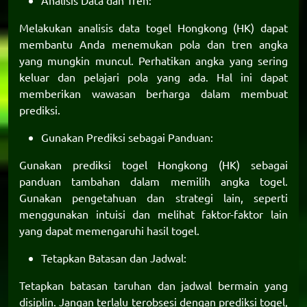
Analisis Data dan Tren:
Melakukan analisis data togel Hongkong (HK) dapat
membantu Anda menemukan pola dan tren angka
yang mungkin muncul. Perhatikan angka yang sering
keluar dan pelajari pola yang ada. Hal ini dapat
memberikan wawasan berharga dalam membuat
prediksi.
Gunakan Prediksi sebagai Panduan:
Gunakan prediksi togel Hongkong (HK) sebagai
panduan tambahan dalam memilih angka togel.
Gunakan pengetahuan dan strategi lain, seperti
menggunakan intuisi dan melihat faktor-faktor lain
yang dapat memengaruhi hasil togel.
Tetapkan Batasan dan Jadwal:
Tetapkan batasan taruhan dan jadwal bermain yang
disiplin. Jangan terlalu terobsesi dengan prediksi togel,