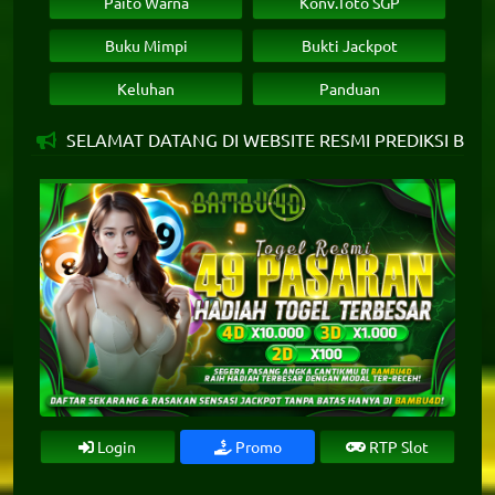
Paito Warna
Konv.Toto SGP
Buku Mimpi
Bukti Jackpot
Keluhan
Panduan
SELAMAT DATANG DI WEBSITE RESMI PREDIKSI BAMBU4D -
Login
Promo
RTP Slot