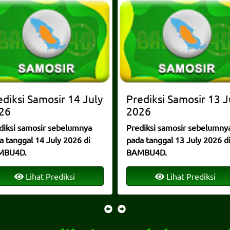
ediksi
Samosir
14 July
Prediksi
Samosir
13 J
26
2026
diksi samosir sebelumnya
Prediksi samosir sebelumny
a tanggal 14 July 2026 di
pada tanggal 13 July 2026 d
MBU4D.
BAMBU4D.
Lihat Prediksi
Lihat Prediksi