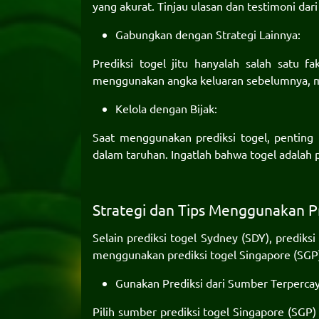
yang akurat. Tinjau ulasan dan testimoni da
Gabungkan dengan Strategi Lainnya:
Prediksi togel jitu
hanyalah salah satu fa
menggunakan angka keluaran sebelumnya, me
Kelola dengan Bijak:
Saat menggunakan prediksi togel, penting 
dalam taruhan. Ingatlah bahwa togel adalah p
Strategi dan Tips Menggunakan Pr
Selain prediksi togel Sydney (SDY), prediksi
menggunakan prediksi togel Singapore (SGP)
Gunakan Prediksi dari Sumber Terpercay
Pilih sumber prediksi togel Singapore (SGP)