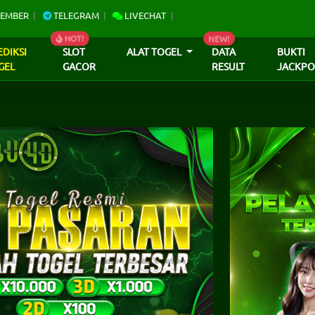
MEMBER
TELEGRAM
LIVECHAT
HOT!
NEW!
EDIKSI
SLOT
ALAT TOGEL
DATA
BUKTI
GEL
GACOR
RESULT
JACKPO
SELAMA