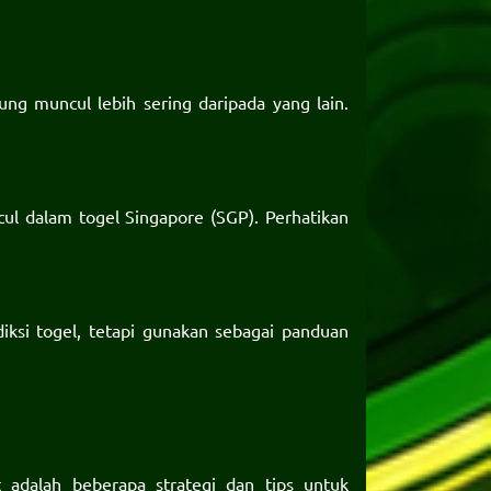
g muncul lebih sering daripada yang lain.
l dalam togel Singapore (SGP). Perhatikan
iksi togel, tetapi gunakan sebagai panduan
 adalah beberapa strategi dan tips untuk