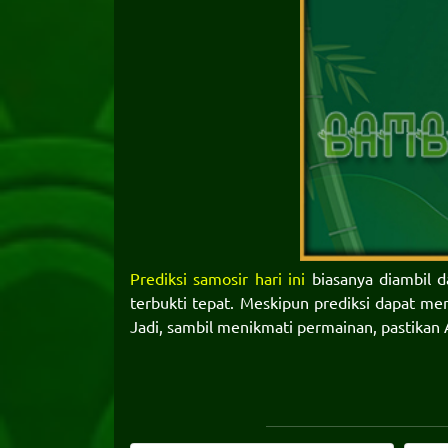
Prediksi samosir hari ini
biasanya diambil d
terbukti tepat. Meskipun prediksi dapat 
Jadi, sambil menikmati permainan, pastikan