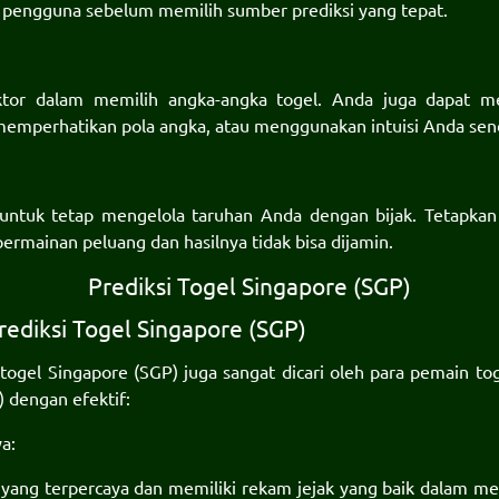
ri pengguna sebelum memilih sumber prediksi yang tepat.
ktor dalam memilih angka-angka togel. Anda juga dapat me
mperhatikan pola angka, atau menggunakan intuisi Anda send
untuk tetap mengelola taruhan Anda dengan bijak. Tetapkan
ermainan peluang dan hasilnya tidak bisa dijamin.
Prediksi Togel Singapore (SGP)
ediksi Togel Singapore (SGP)
 togel Singapore (SGP) juga sangat dicari oleh para pemain to
 dengan efektif:
a:
 yang terpercaya dan memiliki rekam jejak yang baik dalam me