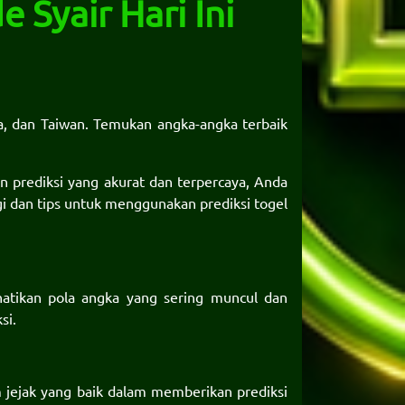
Syair Hari Ini
a, dan Taiwan. Temukan angka-angka terbaik
an prediksi yang akurat dan terpercaya, Anda
egi dan tips untuk menggunakan
prediksi togel
rhatikan pola angka yang sering muncul dan
si.
 jejak yang baik dalam memberikan prediksi