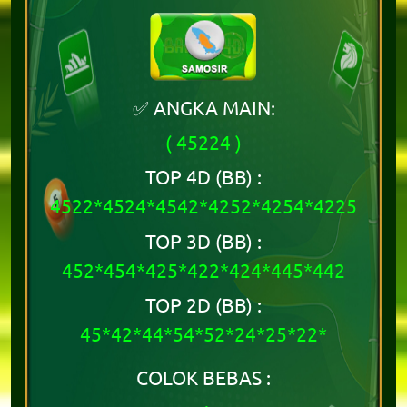
✅ ANGKA MAIN:
( 45224 )
TOP 4D (BB) :
4522*4524*4542*4252*4254*4225
TOP 3D (BB) :
452*454*425*422*424*445*442
TOP 2D (BB) :
45*42*44*54*52*24*25*22*
COLOK BEBAS :