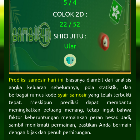
5 / 4
COLOK 2D :
22 / 52
SHIO JITU :
Ular
Prediksi samosir hari ini
biasanya diambil dari analisis
angka keluaran sebelumnya, pola statistik, dan
berbagai rumus kode
syair samosir
yang telah terbukti
tepat. Meskipun prediksi dapat membantu
meningkatkan peluang menang, tetap ingat bahwa
faktor keberuntungan memainkan peran besar. Jadi,
sambil menikmati permainan, pastikan Anda bermain
dengan bijak dan penuh perhitungan.