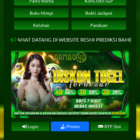
Paito Warna
Konv.Toto SGP
Buku Mimpi
Bukti Jackpot
Keluhan
Panduan
ELAMAT DATANG DI WEBSITE RESMI PREDIKSI BAMBU4D - PRE
Login
Promo
RTP Slot