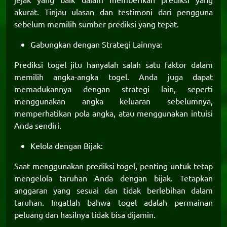
akurat. Tinjau ulasan dan testimoni dari pengguna
sebelum memilih sumber prediksi yang tepat.
Gabungkan dengan Strategi Lainnya:
Prediksi togel jitu
hanyalah salah satu faktor dalam
memilih angka-angka togel. Anda juga dapat
memadukannya dengan strategi lain, seperti
menggunakan angka keluaran sebelumnya,
memperhatikan pola angka, atau menggunakan intuisi
Anda sendiri.
Kelola dengan Bijak:
Saat menggunakan prediksi togel, penting untuk tetap
mengelola taruhan Anda dengan bijak. Tetapkan
anggaran yang sesuai dan tidak berlebihan dalam
taruhan. Ingatlah bahwa togel adalah permainan
peluang dan hasilnya tidak bisa dijamin.