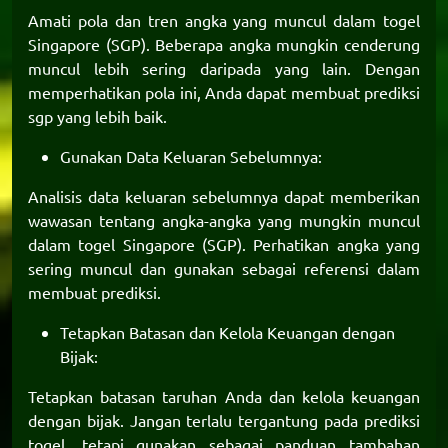
Amati pola dan tren angka yang muncul dalam togel
Singapore (SGP). Beberapa angka mungkin cenderung
muncul lebih sering daripada yang lain. Dengan
memperhatikan pola ini, Anda dapat membuat
prediksi
sgp
yang lebih baik.
Gunakan Data Keluaran Sebelumnya:
Analisis data keluaran sebelumnya dapat memberikan
wawasan tentang angka-angka yang mungkin muncul
dalam togel Singapore (SGP). Perhatikan angka yang
sering muncul dan gunakan sebagai referensi dalam
membuat prediksi.
Tetapkan Batasan dan Kelola Keuangan dengan
Bijak:
Tetapkan batasan taruhan Anda dan kelola keuangan
dengan bijak. Jangan terlalu tergantung pada prediksi
togel, tetapi gunakan sebagai panduan tambahan