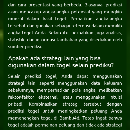
dan cara presentasi yang berbeda. Biasanya, prediksi
akan mencakup angka-angka potensial yang mungkin
muncul dalam hasil togel. Perhatikan angka-angka
tersebut dan gunakan sebagai referensi dalam memilih
angka togel Anda. Selain itu, perhatikan juga analisis,
statistik, dan informasi tambahan yang disediakan oleh
sumber prediksi.
Apakah ada strategi lain yang bisa
digunakan dalam togel selain prediksi?
Selain prediksi togel, Anda dapat menggunakan
strategi lain seperti menggunakan data keluaran
sebelumnya, memperhatikan pola angka, melibatkan
faktor-faktor eksternal, atau menggunakan intuisi
pribadi. Kombinasikan strategi tersebut dengan
prediksi togel untuk meningkatkan peluang Anda
memenangkan togel di
Bambu4d
. Tetap ingat bahwa
togel adalah permainan peluang dan tidak ada strategi