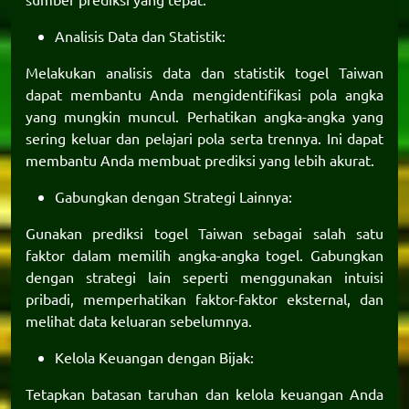
Analisis Data dan Statistik:
Melakukan analisis data dan statistik togel Taiwan
dapat membantu Anda mengidentifikasi pola angka
yang mungkin muncul. Perhatikan angka-angka yang
sering keluar dan pelajari pola serta trennya. Ini dapat
membantu Anda membuat prediksi yang lebih akurat.
Gabungkan dengan Strategi Lainnya:
Gunakan prediksi togel Taiwan sebagai salah satu
faktor dalam memilih angka-angka togel. Gabungkan
dengan strategi lain seperti menggunakan intuisi
pribadi, memperhatikan faktor-faktor eksternal, dan
melihat data keluaran sebelumnya.
Kelola Keuangan dengan Bijak:
Tetapkan batasan taruhan dan kelola keuangan Anda