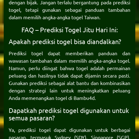
dengan bijak. Jangan terlalu bergantung pada prediksi
togel, tetapi gunakan sebagai panduan tambahan
dalam memilih angka-angka togel Taiwan.
FAQ – Prediksi Togel Jitu Hari Ini:
Apakah prediksi togel bisa diandalkan?
Prediksi togel dapat memberikan panduan dan
wawasan tambahan dalam memilih angka-angka togel.
Namun, perlu diingat bahwa togel adalah permainan
peluang dan hasilnya tidak dapat dijamin secara pasti.
Gunakan prediksi sebagai alat bantu dan kombinasikan
dengan strategi lain untuk meningkatkan peluang
Anda memenangkan togel di
Bambu4d
.
Dapatkah prediksi togel digunakan untuk
semua pasaran?
Ya, prediksi togel dapat digunakan untuk berbagai
pasaran, termasuk Sydney (SDY), Singapore (SGP),