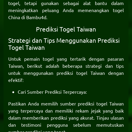
togel, tetapi gunakan sebagai alat bantu dalam
meningkatkan peluang Anda memenangkan togel
China di
Bambu4d
.
Prediksi Togel Taiwan
Strategi dan Tips Menggunakan Prediksi
Togel Taiwan
Untuk pemain togel yang tertarik dengan pasaran
Taiwan, berikut adalah beberapa strategi dan tips
untuk menggunakan
prediksi togel Taiwan
dengan
efektif:
Cari Sumber Prediksi Terpercaya:
Pastikan Anda memilih sumber prediksi togel Taiwan
yang terpercaya dan memiliki rekam jejak yang baik
dalam memberikan prediksi yang akurat. Tinjau ulasan
dan testimoni pengguna sebelum memutuskan
sumber prediksi yang tepat.