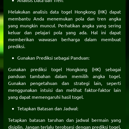
Analisis Data dan Tren:
Melakukan analisis data togel Hongkong (HK) dapat
membantu Anda menemukan pola dan tren angka
yang mungkin muncul. Perhatikan angka yang sering
keluar dan pelajari pola yang ada. Hal ini dapat
memberikan wawasan berharga dalam membuat
prediksi.
Gunakan Prediksi sebagai Panduan:
Gunakan prediksi togel Hongkong (HK) sebagai
panduan tambahan dalam memilih angka togel.
Gunakan pengetahuan dan strategi lain, seperti
menggunakan intuisi dan melihat faktor-faktor lain
yang dapat memengaruhi hasil togel.
Tetapkan Batasan dan Jadwal:
Tetapkan batasan taruhan dan jadwal bermain yang
disiplin. Jangan terlalu terobsesi dengan prediksi togel,