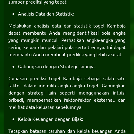
sumber prediksi yang tepat.
Analisis Data dan Statistik:
Melakukan analisis data dan statistik togel Kamboja
dapat membantu Anda mengidentifikasi pola angka
yang mungkin muncul. Perhatikan angka-angka yang
sering keluar dan pelajari pola serta trennya. Ini dapat
membantu Anda membuat prediksi yang lebih akurat.
Gabungkan dengan Strategi Lainnya:
Gunakan prediksi togel Kamboja sebagai salah satu
faktor dalam memilih angka-angka togel. Gabungkan
dengan strategi lain seperti menggunakan intuisi
pribadi, memperhatikan faktor-faktor eksternal, dan
melihat data keluaran sebelumnya.
Kelola Keuangan dengan Bijak:
Tetapkan batasan taruhan dan kelola keuangan Anda