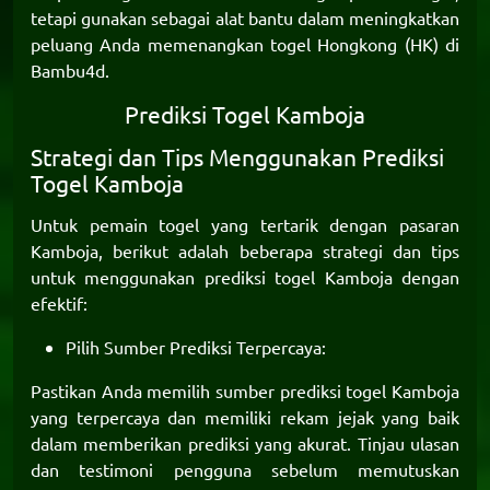
tetapi gunakan sebagai alat bantu dalam meningkatkan
peluang Anda memenangkan togel Hongkong (HK) di
Bambu4d
.
Prediksi Togel Kamboja
Strategi dan Tips Menggunakan Prediksi
Togel Kamboja
Untuk pemain togel yang tertarik dengan pasaran
Kamboja, berikut adalah beberapa strategi dan tips
untuk menggunakan
prediksi togel Kamboja
dengan
efektif:
Pilih Sumber Prediksi Terpercaya:
Pastikan Anda memilih sumber prediksi togel Kamboja
yang terpercaya dan memiliki rekam jejak yang baik
dalam memberikan prediksi yang akurat. Tinjau ulasan
dan testimoni pengguna sebelum memutuskan