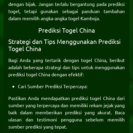
dengan bijak. Jangan terlalu bergantung pada prediksi
togel, tetapi gunakan sebagai panduan tambahan
dalam memilih angka-angka togel Kamboja.
Prediksi Togel China
Strategi dan Tips Menggunakan Prediksi
Togel China
Bagi Anda yang tertarik dengan togel China, berikut
adalah beberapa strategi dan tips untuk menggunakan
prediksi togel China
dengan efektif:
Cari Sumber Prediksi Terpercaya:
Pastikan Anda mendapatkan prediksi togel China dari
sumber yang terpercaya dan memiliki rekam jejak yang
baik dalam memberikan prediksi yang akurat. Baca
ulasan dan testimoni pengguna sebelum memilih
sumber prediksi yang tepat.