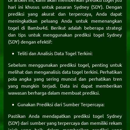
hari ini khusus untuk pasaran Sydney (SDY). Dengan
prediksi yang akurat dan terpercaya, Anda dapat
meningkatkan peluang Anda untuk memenangkan
togel di
Bambu4d
. Berikut adalah beberapa strategi
dan tips untuk menggunakan
prediksi togel Sydney
(SDY) dengan efektif:
Teliti dan Analisis Data Togel Terkini:
Sebelum menggunakan
prediksi togel
, penting untuk
melihat dan menganalisis data togel terkini. Perhatikan
pola angka yang sering muncul dan perhatikan tren
yang mungkin terjadi. Data ini dapat memberikan
wawasan berharga dalam membuat prediksi.
Gunakan Prediksi dari Sumber Terpercaya:
Pastikan Anda mendapatkan prediksi togel Sydney
(SDY) dari sumber yang terpercaya dan memiliki rekam
jejak yang baik dalam memberikan prediksi yang