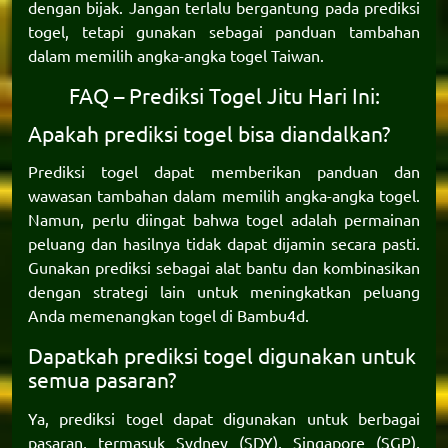
dengan bijak. Jangan terlalu bergantung pada prediksi
togel, tetapi gunakan sebagai panduan tambahan
dalam memilih angka-angka togel Taiwan.
FAQ – Prediksi Togel Jitu Hari Ini:
Apakah prediksi togel bisa diandalkan?
Prediksi togel dapat memberikan panduan dan
wawasan tambahan dalam memilih angka-angka togel.
Namun, perlu diingat bahwa togel adalah permainan
peluang dan hasilnya tidak dapat dijamin secara pasti.
Gunakan prediksi sebagai alat bantu dan kombinasikan
dengan strategi lain untuk meningkatkan peluang
Anda memenangkan togel di
Bambu4d
.
Dapatkah prediksi togel digunakan untuk
semua pasaran?
Ya, prediksi togel dapat digunakan untuk berbagai
pasaran, termasuk Sydney (SDY), Singapore (SGP),