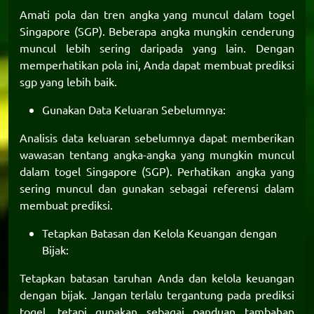
Amati pola dan tren angka yang muncul dalam togel
Singapore (SGP). Beberapa angka mungkin cenderung
muncul lebih sering daripada yang lain. Dengan
memperhatikan pola ini, Anda dapat membuat
prediksi
sgp
yang lebih baik.
Gunakan Data Keluaran Sebelumnya:
Analisis data keluaran sebelumnya dapat memberikan
wawasan tentang angka-angka yang mungkin muncul
dalam togel Singapore (SGP). Perhatikan angka yang
sering muncul dan gunakan sebagai referensi dalam
membuat prediksi.
Tetapkan Batasan dan Kelola Keuangan dengan
Bijak:
Tetapkan batasan taruhan Anda dan kelola keuangan
dengan bijak. Jangan terlalu tergantung pada prediksi
togel, tetapi gunakan sebagai panduan tambahan