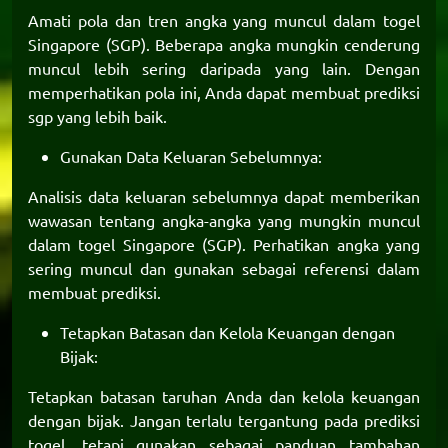
Amati pola dan tren angka yang muncul dalam togel
Singapore (SGP). Beberapa angka mungkin cenderung
muncul lebih sering daripada yang lain. Dengan
memperhatikan pola ini, Anda dapat membuat
prediksi
sgp
yang lebih baik.
Gunakan Data Keluaran Sebelumnya:
Analisis data keluaran sebelumnya dapat memberikan
wawasan tentang angka-angka yang mungkin muncul
dalam togel Singapore (SGP). Perhatikan angka yang
sering muncul dan gunakan sebagai referensi dalam
membuat prediksi.
Tetapkan Batasan dan Kelola Keuangan dengan
Bijak:
Tetapkan batasan taruhan Anda dan kelola keuangan
dengan bijak. Jangan terlalu tergantung pada prediksi
togel, tetapi gunakan sebagai panduan tambahan