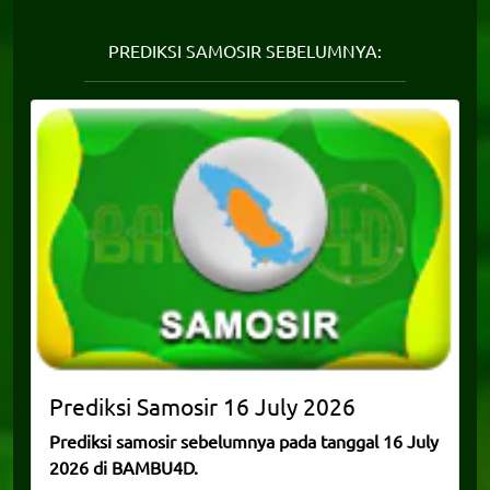
PREDIKSI SAMOSIR SEBELUMNYA:
ir
16 July 2026
Prediksi
Samosir
14
ebelumnya pada tanggal 16 July
Prediksi samosir sebelum
.
2026 di BAMBU4D.