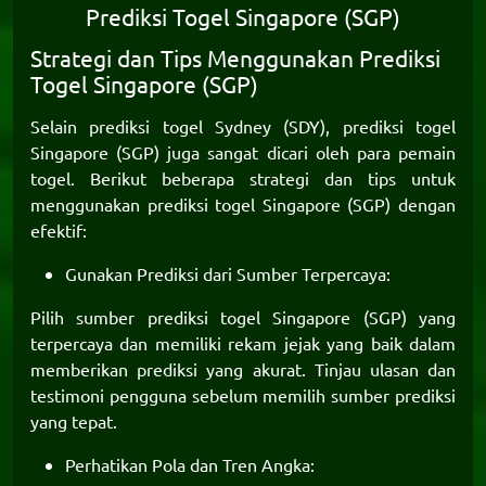
Prediksi Togel Singapore (SGP)
Strategi dan Tips Menggunakan Prediksi
Togel Singapore (SGP)
Selain prediksi togel Sydney (SDY), prediksi togel
Singapore (SGP) juga sangat dicari oleh para pemain
togel. Berikut beberapa strategi dan tips untuk
menggunakan prediksi togel Singapore (SGP) dengan
efektif:
Gunakan Prediksi dari Sumber Terpercaya:
Pilih sumber prediksi togel Singapore (SGP) yang
terpercaya dan memiliki rekam jejak yang baik dalam
memberikan prediksi yang akurat. Tinjau ulasan dan
testimoni pengguna sebelum memilih sumber prediksi
yang tepat.
Perhatikan Pola dan Tren Angka: