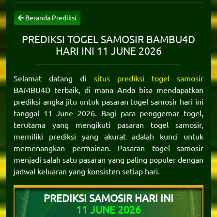
Beranda Prediksi
PREDIKSI TOGEL SAMOSIR BAMBU4D
HARI INI 11 JUNE 2026
Selamat datang di
situs prediksi togel samosir
BAMBU4D terbaik, di mana Anda bisa mendapatkan
prediksi angka jitu untuk pasaran togel samosir hari ini
tanggal 11 June 2026. Bagi para penggemar togel,
terutama yang mengikuti pasaran togel samosir,
memiliki prediksi yang akurat adalah kunci untuk
memenangkan permainan. Pasaran togel samosir
menjadi salah satu pasaran yang paling populer dengan
jadwal keluaran yang konsisten setiap hari.
PREDIKSI SAMOSIR HARI INI
11 JUNE 2026