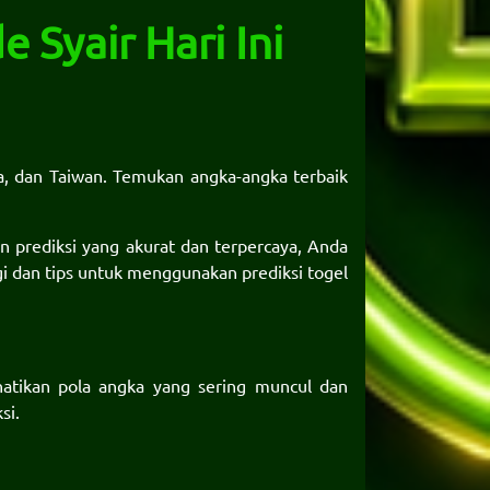
Syair Hari Ini
a, dan Taiwan. Temukan angka-angka terbaik
an prediksi yang akurat dan terpercaya, Anda
egi dan tips untuk menggunakan
prediksi togel
rhatikan pola angka yang sering muncul dan
si.