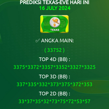
PREDIKSI TEXAS-EVE HARI INI
16 JULY 2024
✅ ANGKA MAIN:
( 33752 )
TOP 4D (BB) :
3375*3372*3357*3352*3327*3325
TOP 3D (BB) :
337*335*332*373*375*372*353
TOP 2D (BB) :
33*37*35*32*73*75*72*53*57