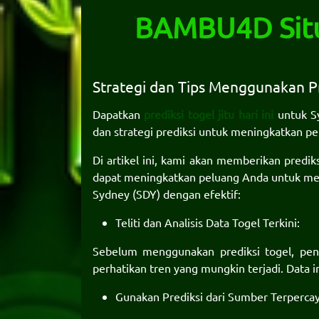
BAMBU4D Situs
Strategi dan Tips Menggunakan Pr
Dapatkan
prediksi togel jitu hari ini
untuk Sy
dan strategi prediksi untuk meningkatkan 
Di artikel ini, kami akan memberikan predik
dapat meningkatkan peluang Anda untuk m
Sydney
(SDY) dengan efektif:
Teliti dan Analisis Data Togel Terkini:
Sebelum menggunakan
prediksi togel
, pen
perhatikan tren yang mungkin terjadi. Data
Gunakan Prediksi dari Sumber Terpercay