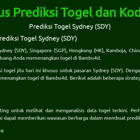
 Prediksi Togel dan Kode 
Prediksi Togel Sydney (SDY)
ediksi Togel Sydney (SDY)
dney (SDY), Singapore (SGP), Hongkong (HK), Kamboja, Chin
peluang Anda memenangkan togel di
Bambu4d
.
si togel jitu hari ini khusus untuk pasaran Sydney (SDY). Deng
emenangkan togel di
Bambu4d
. Berikut adalah beberapa strat
ting untuk melihat dan menganalisis data togel terkini. Pe
 ini dapat memberikan wawasan berharga dalam membuat predik
a: