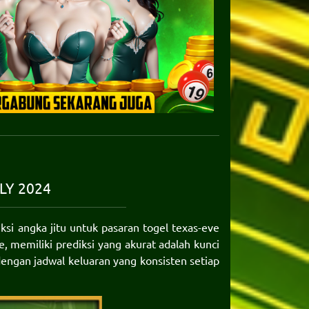
LY 2024
i angka jitu untuk pasaran togel texas-eve
, memiliki prediksi yang akurat adalah kunci
engan jadwal keluaran yang konsisten setiap