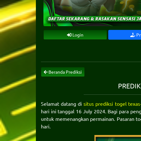
Login
Pr
Beranda Prediksi
PREDIK
Selamat datang di
situs prediksi togel texas
hari ini tanggal 16 July 2024. Bagi para pe
untuk memenangkan permainan. Pasaran togel
hari.