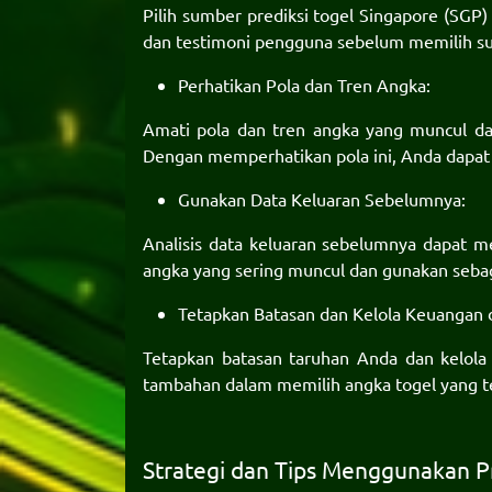
Pilih sumber prediksi togel Singapore (SGP)
dan testimoni pengguna sebelum memilih su
Perhatikan Pola dan Tren Angka:
Amati pola dan tren angka yang muncul da
Dengan memperhatikan pola ini, Anda dap
Gunakan Data Keluaran Sebelumnya:
Analisis data keluaran sebelumnya dapat 
angka yang sering muncul dan gunakan sebag
Tetapkan Batasan dan Kelola Keuangan 
Tetapkan batasan taruhan Anda dan kelola 
tambahan dalam memilih angka togel yang t
Strategi dan Tips Menggunakan P