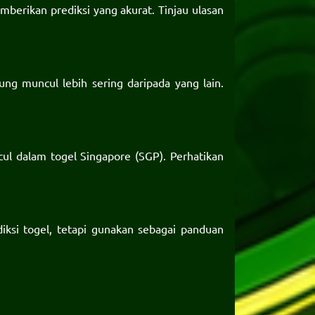
mberikan prediksi yang akurat. Tinjau ulasan
g muncul lebih sering daripada yang lain.
l dalam togel Singapore (SGP). Perhatikan
iksi togel, tetapi gunakan sebagai panduan