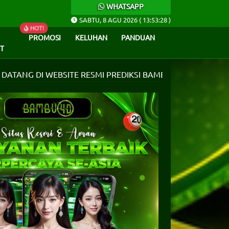
WHATSAPP
SABTU
, 8 AGU 2026
(
13
:
53
:
30
)
HOT!
PROMOSI
KELUHAN
PANDUAN
T
 DI WEBSITE RESMI PREDIKSI BAMBU4D - PREDIKSI SDY, SGP