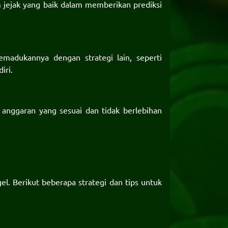
 jejak yang baik dalam memberikan prediksi
madukannya dengan strategi lain, seperti
iri.
 anggaran yang sesuai dan tidak berlebihan
gel. Berikut beberapa strategi dan tips untuk