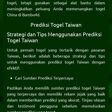
togel, tetapi gunakan sebagai alat bantu dalam
meningkatkan peluang Anda memenangkan togel
China di
Bambu4d
.
Prediksi Togel Taiwan
Strategi dan Tips Menggunakan Prediksi
Togel Taiwan
Untuk pemain togel yang tertarik dengan pasaran
Taiwan, berikut adalah beberapa strategi dan tips
untuk menggunakan
prediksi togel Taiwan
dengan
efektif:
Cari Sumber Prediksi Terpercaya:
Pastikan Anda memilih sumber prediksi togel Taiwan
yang terpercaya dan memiliki rekam jejak yang baik
dalam memberikan prediksi yang akurat. Tinjau ulasan
dan testimoni pengguna sebelum memutuskan
sumber prediksi yang tepat.