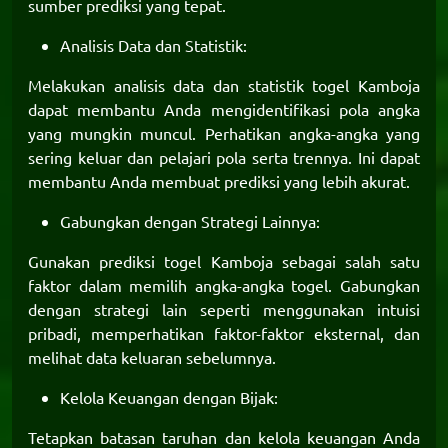
sumber prediksi yang tepat.
Analisis Data dan Statistik:
Melakukan analisis data dan statistik togel Kamboja
dapat membantu Anda mengidentifikasi pola angka
yang mungkin muncul. Perhatikan angka-angka yang
sering keluar dan pelajari pola serta trennya. Ini dapat
membantu Anda membuat prediksi yang lebih akurat.
Gabungkan dengan Strategi Lainnya:
Gunakan prediksi togel Kamboja sebagai salah satu
faktor dalam memilih angka-angka togel. Gabungkan
dengan strategi lain seperti menggunakan intuisi
pribadi, memperhatikan faktor-faktor eksternal, dan
melihat data keluaran sebelumnya.
Kelola Keuangan dengan Bijak:
Tetapkan batasan taruhan dan kelola keuangan Anda