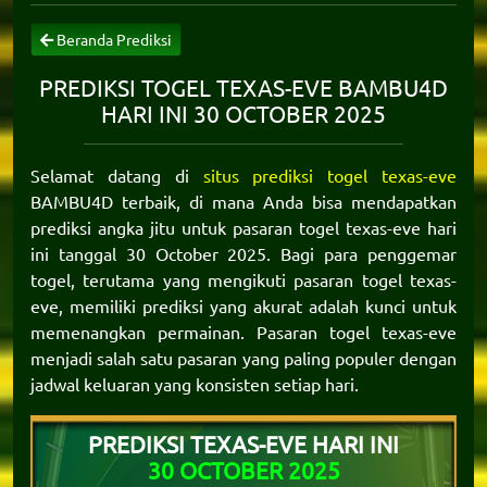
Beranda Prediksi
PREDIKSI TOGEL TEXAS-EVE BAMBU4D
HARI INI 30 OCTOBER 2025
Selamat datang di
situs prediksi togel texas-eve
BAMBU4D terbaik, di mana Anda bisa mendapatkan
prediksi angka jitu untuk pasaran togel texas-eve hari
ini tanggal 30 October 2025. Bagi para penggemar
togel, terutama yang mengikuti pasaran togel texas-
eve, memiliki prediksi yang akurat adalah kunci untuk
memenangkan permainan. Pasaran togel texas-eve
menjadi salah satu pasaran yang paling populer dengan
jadwal keluaran yang konsisten setiap hari.
PREDIKSI TEXAS-EVE HARI INI
30 OCTOBER 2025