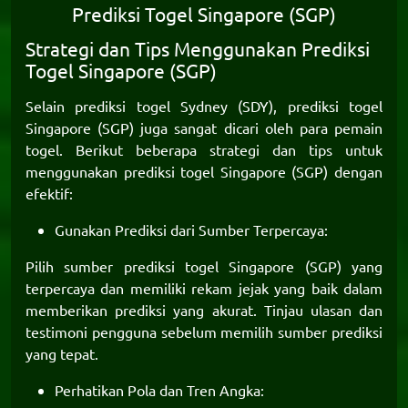
Prediksi Togel Singapore (SGP)
Strategi dan Tips Menggunakan Prediksi
Togel Singapore (SGP)
Selain prediksi togel Sydney (SDY), prediksi togel
Singapore (SGP) juga sangat dicari oleh para pemain
togel. Berikut beberapa strategi dan tips untuk
menggunakan prediksi togel Singapore (SGP) dengan
efektif:
Gunakan Prediksi dari Sumber Terpercaya:
Pilih sumber prediksi togel Singapore (SGP) yang
terpercaya dan memiliki rekam jejak yang baik dalam
memberikan prediksi yang akurat. Tinjau ulasan dan
testimoni pengguna sebelum memilih sumber prediksi
yang tepat.
Perhatikan Pola dan Tren Angka: