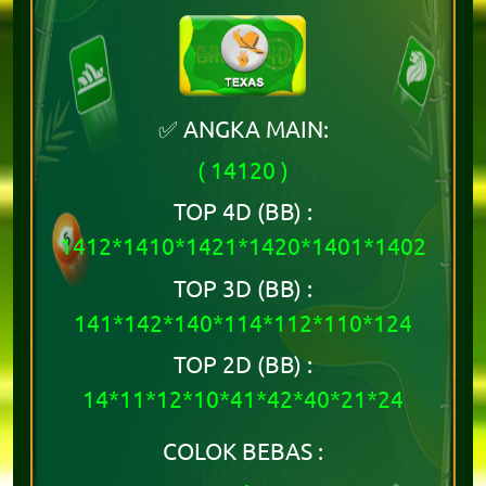
✅ ANGKA MAIN:
( 14120 )
TOP 4D (BB) :
1412*1410*1421*1420*1401*1402
TOP 3D (BB) :
141*142*140*114*112*110*124
TOP 2D (BB) :
14*11*12*10*41*42*40*21*24
COLOK BEBAS :