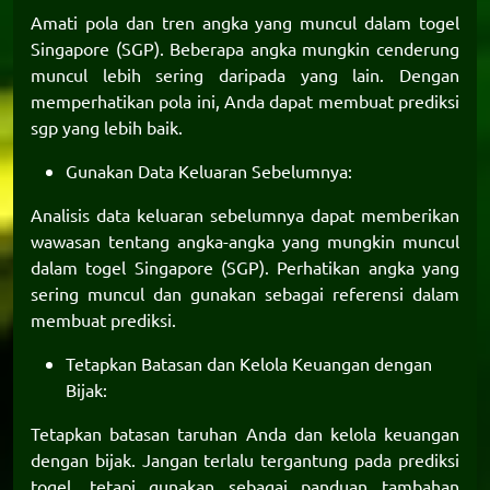
Amati pola dan tren angka yang muncul dalam togel
Singapore (SGP). Beberapa angka mungkin cenderung
muncul lebih sering daripada yang lain. Dengan
memperhatikan pola ini, Anda dapat membuat
prediksi
sgp
yang lebih baik.
Gunakan Data Keluaran Sebelumnya:
Analisis data keluaran sebelumnya dapat memberikan
wawasan tentang angka-angka yang mungkin muncul
dalam togel Singapore (SGP). Perhatikan angka yang
sering muncul dan gunakan sebagai referensi dalam
membuat prediksi.
Tetapkan Batasan dan Kelola Keuangan dengan
Bijak:
Tetapkan batasan taruhan Anda dan kelola keuangan
dengan bijak. Jangan terlalu tergantung pada prediksi
togel, tetapi gunakan sebagai panduan tambahan