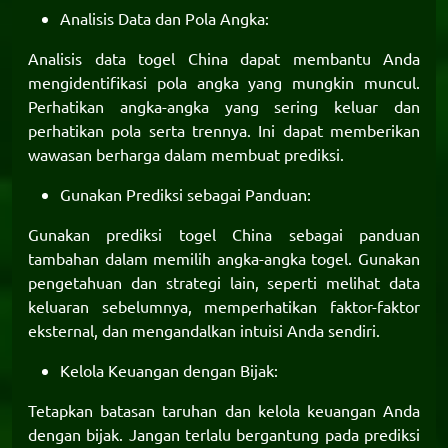
Analisis Data dan Pola Angka:
Analisis data togel China dapat membantu Anda
mengidentifikasi pola angka yang mungkin muncul.
Perhatikan angka-angka yang sering keluar dan
perhatikan pola serta trennya. Ini dapat memberikan
wawasan berharga dalam membuat prediksi.
Gunakan Prediksi sebagai Panduan:
Gunakan prediksi togel China sebagai panduan
tambahan dalam memilih angka-angka togel. Gunakan
pengetahuan dan strategi lain, seperti melihat data
keluaran sebelumnya, memperhatikan faktor-faktor
eksternal, dan mengandalkan intuisi Anda sendiri.
Kelola Keuangan dengan Bijak:
Tetapkan batasan taruhan dan kelola keuangan Anda
dengan bijak. Jangan terlalu bergantung pada prediksi