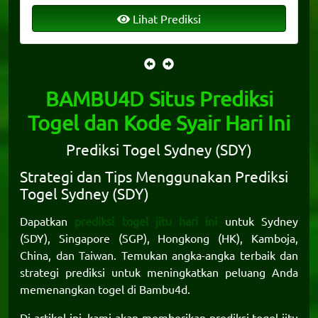
Lihat Prediksi
BAMBU4D Situs Prediksi
Togel dan Kode Syair Hari Ini
Prediksi Togel Sydney (SDY)
Strategi dan Tips Menggunakan Prediksi
Togel Sydney (SDY)
Dapatkan
prediksi togel jitu hari ini
untuk Sydney
(SDY), Singapore (SGP), Hongkong (HK), Kamboja,
China, dan Taiwan. Temukan angka-angka terbaik dan
strategi prediksi untuk meningkatkan peluang Anda
memenangkan togel di
Bambu4d
.
Di artikel ini, kami akan memberikan prediksi togel jitu