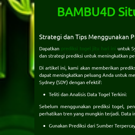
BAMBU4D Situs
Strategi dan Tips Menggunakan Pr
Dapatkan
prediksi togel jitu hari ini
untuk Sy
dan strategi prediksi untuk meningkatkan 
Di artikel ini, kami akan memberikan predik
dapat meningkatkan peluang Anda untuk m
Sydney
(SDY) dengan efektif:
Teliti dan Analisis Data Togel Terkini:
Sebelum menggunakan
prediksi togel
, pen
perhatikan tren yang mungkin terjadi. Data
Gunakan Prediksi dari Sumber Terpercay