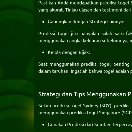
Pastikan Anda mendapatkan prediksi togel 
yang akurat. Tinjau ulasan dan testimoni da
Gabungkan dengan Strategi Lainnya:
Prediksi togel jitu
hanyalah salah satu fa
menggunakan angka keluaran sebelumnya, me
Kelola dengan Bijak:
Saat menggunakan prediksi togel, penting 
dalam taruhan. Ingatlah bahwa togel adalah p
Strategi dan Tips Menggunakan Pr
Selain prediksi togel Sydney (SDY), prediksi
menggunakan prediksi togel Singapore (SGP)
Gunakan Prediksi dari Sumber Terpercay