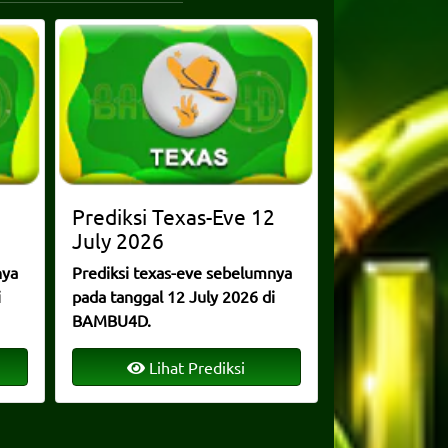
3
Prediksi
Texas-Eve
12
Prediksi
Te
July 2026
July 2026
nya
Prediksi texas-eve sebelumnya
Prediksi texa
i
pada tanggal 12 July 2026 di
pada tanggal 1
BAMBU4D.
BAMBU4D.
Lihat Prediksi
Liha