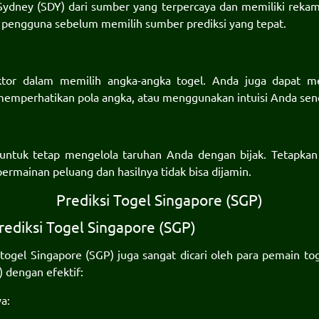
Sydney (SDY) dari sumber yang terpercaya dan memiliki rekam
ri pengguna sebelum memilih sumber prediksi yang tepat.
ktor dalam memilih angka-angka togel. Anda juga dapat me
mperhatikan pola angka, atau menggunakan intuisi Anda send
untuk tetap mengelola taruhan Anda dengan bijak. Tetapkan
ermainan peluang dan hasilnya tidak bisa dijamin.
Prediksi Togel Singapore (SGP)
ediksi Togel Singapore (SGP)
 togel Singapore (SGP) juga sangat dicari oleh para pemain to
 dengan efektif:
a: