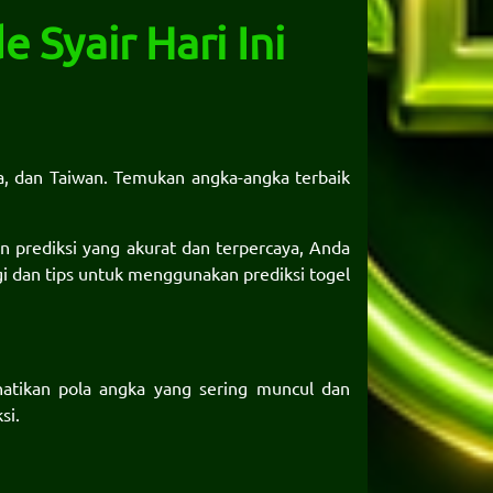
Syair Hari Ini
a, dan Taiwan. Temukan angka-angka terbaik
an prediksi yang akurat dan terpercaya, Anda
egi dan tips untuk menggunakan
prediksi togel
rhatikan pola angka yang sering muncul dan
si.