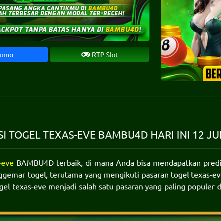
omo
RTP Slot
SI TOGEL TEXAS-EVE BAMBU4D HARI INI 12 JU
-eve
BAMBU4D terbaik, di mana Anda bisa mendapatkan prediks
nggemar togel, terutama yang mengikuti pasaran togel texas-eve
 texas-eve menjadi salah satu pasaran yang paling populer d