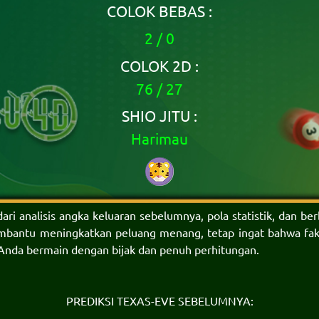
COLOK BEBAS :
2 / 0
COLOK 2D :
76 / 27
SHIO JITU :
Harimau
ari analisis angka keluaran sebelumnya, pola statistik, dan b
membantu meningkatkan peluang menang, tetap ingat bahwa fa
 Anda bermain dengan bijak dan penuh perhitungan.
PREDIKSI TEXAS-EVE SEBELUMNYA: