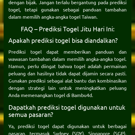
dengan bijak. Jangan terlalu bergantung pada prediksi
togel, tetapi gunakan sebagai panduan tambahan
dalam memilih angka-angka togel Taiwan.
FAQ – Prediksi Togel Jitu Hari Ini:
Apakah prediksi togel bisa diandalkan?
Prediksi togel dapat memberikan panduan dan
wawasan tambahan dalam memilih angka-angka togel.
Namun, perlu diingat bahwa togel adalah permainan
peluang dan hasilnya tidak dapat dijamin secara pasti.
Gunakan prediksi sebagai alat bantu dan kombinasikan
dengan strategi lain untuk meningkatkan peluang
Anda memenangkan togel di
Bambu4d
.
Dapatkah prediksi togel digunakan untuk
semua pasaran?
Ya, prediksi togel dapat digunakan untuk berbagai
pasaran, termasuk Sydney (SDY), Singapore (SGP),