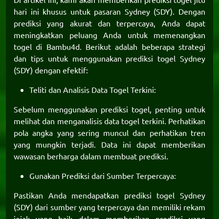
hari ini khusus untuk pasaran Sydney (SDY). Dengan
prediksi yang akurat dan terpercaya, Anda dapat
meningkatkan peluang Anda untuk memenangkan
togel di
Bambu4d
. Berikut adalah beberapa strategi
dan tips untuk menggunakan
prediksi togel Sydney
(SDY) dengan efektif:
Teliti dan Analisis Data Togel Terkini:
Sebelum menggunakan
prediksi togel
, penting untuk
melihat dan menganalisis data togel terkini. Perhatikan
pola angka yang sering muncul dan perhatikan tren
yang mungkin terjadi. Data ini dapat memberikan
wawasan berharga dalam membuat prediksi.
Gunakan Prediksi dari Sumber Terpercaya:
Pastikan Anda mendapatkan prediksi togel Sydney
(SDY) dari sumber yang terpercaya dan memiliki rekam
jejak yang baik dalam memberikan prediksi yang