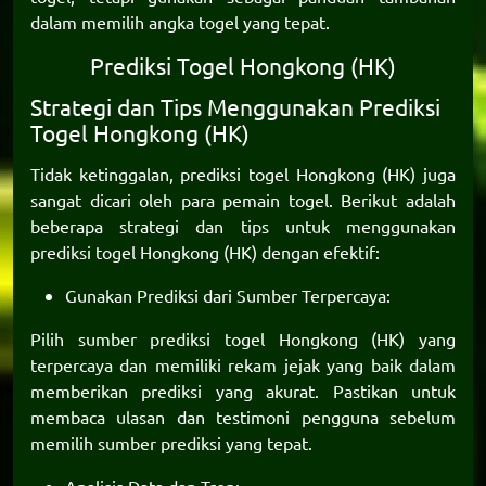
dalam memilih angka togel yang tepat.
Prediksi Togel Hongkong (HK)
Strategi dan Tips Menggunakan Prediksi
Togel Hongkong (HK)
Tidak ketinggalan,
prediksi togel Hongkong
(HK) juga
sangat dicari oleh para pemain togel. Berikut adalah
beberapa strategi dan tips untuk menggunakan
prediksi togel Hongkong (HK) dengan efektif:
Gunakan Prediksi dari Sumber Terpercaya:
Pilih sumber prediksi togel Hongkong (HK) yang
terpercaya dan memiliki rekam jejak yang baik dalam
memberikan prediksi yang akurat. Pastikan untuk
membaca ulasan dan testimoni pengguna sebelum
memilih sumber prediksi yang tepat.