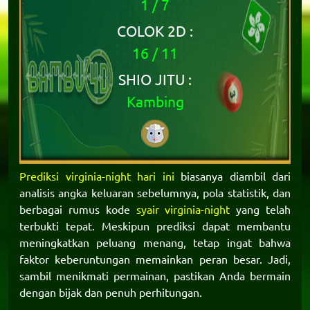
1 / 7
COLOK 2D :
16 / 11
SHIO JITU :
Kambing
Prediksi virginia-night hari ini
biasanya diambil dari
analisis angka keluaran sebelumnya, pola statistik, dan
berbagai rumus kode
syair virginia-night
yang telah
terbukti tepat. Meskipun prediksi dapat membantu
meningkatkan peluang menang, tetap ingat bahwa
faktor keberuntungan memainkan peran besar. Jadi,
sambil menikmati permainan, pastikan Anda bermain
dengan bijak dan penuh perhitungan.