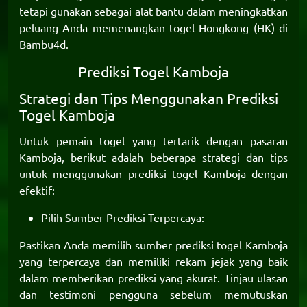
tetapi gunakan sebagai alat bantu dalam meningkatkan
peluang Anda memenangkan togel Hongkong (HK) di
Bambu4d
.
Prediksi Togel Kamboja
Strategi dan Tips Menggunakan Prediksi
Togel Kamboja
Untuk pemain togel yang tertarik dengan pasaran
Kamboja, berikut adalah beberapa strategi dan tips
untuk menggunakan
prediksi togel Kamboja
dengan
efektif:
Pilih Sumber Prediksi Terpercaya:
Pastikan Anda memilih sumber prediksi togel Kamboja
yang terpercaya dan memiliki rekam jejak yang baik
dalam memberikan prediksi yang akurat. Tinjau ulasan
dan testimoni pengguna sebelum memutuskan