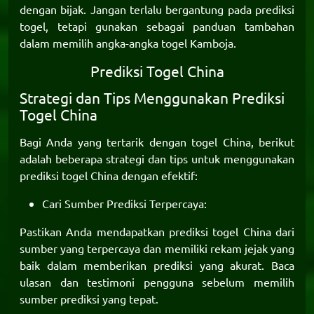
dengan bijak. Jangan terlalu bergantung pada prediksi
togel, tetapi gunakan sebagai panduan tambahan
dalam memilih angka-angka togel Kamboja.
Prediksi Togel China
Strategi dan Tips Menggunakan Prediksi
Togel China
Bagi Anda yang tertarik dengan togel China, berikut
adalah beberapa strategi dan tips untuk menggunakan
prediksi togel China
dengan efektif:
Cari Sumber Prediksi Terpercaya:
Pastikan Anda mendapatkan prediksi togel China dari
sumber yang terpercaya dan memiliki rekam jejak yang
baik dalam memberikan prediksi yang akurat. Baca
ulasan dan testimoni pengguna sebelum memilih
sumber prediksi yang tepat.