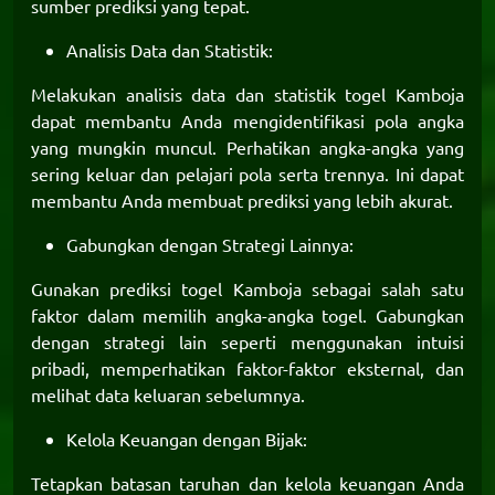
sumber prediksi yang tepat.
Analisis Data dan Statistik:
Melakukan analisis data dan statistik togel Kamboja
dapat membantu Anda mengidentifikasi pola angka
yang mungkin muncul. Perhatikan angka-angka yang
sering keluar dan pelajari pola serta trennya. Ini dapat
membantu Anda membuat prediksi yang lebih akurat.
Gabungkan dengan Strategi Lainnya:
Gunakan prediksi togel Kamboja sebagai salah satu
faktor dalam memilih angka-angka togel. Gabungkan
dengan strategi lain seperti menggunakan intuisi
pribadi, memperhatikan faktor-faktor eksternal, dan
melihat data keluaran sebelumnya.
Kelola Keuangan dengan Bijak:
Tetapkan batasan taruhan dan kelola keuangan Anda