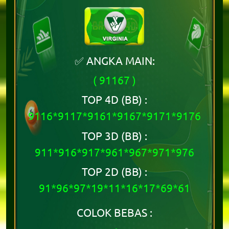
✅ ANGKA MAIN:
( 91167 )
TOP 4D (BB) :
9116*9117*9161*9167*9171*9176
TOP 3D (BB) :
911*916*917*961*967*971*976
TOP 2D (BB) :
91*96*97*19*11*16*17*69*61
COLOK BEBAS :