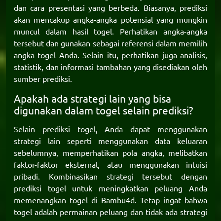
dan cara presentasi yang berbeda. Biasanya, prediksi
akan mencakup angka-angka potensial yang mungkin
muncul dalam hasil togel. Perhatikan angka-angka
tersebut dan gunakan sebagai referensi dalam memilih
angka togel Anda. Selain itu, perhatikan juga analisis,
statistik, dan informasi tambahan yang disediakan oleh
sumber prediksi.
Apakah ada strategi lain yang bisa
digunakan dalam togel selain prediksi?
Selain prediksi togel, Anda dapat menggunakan
strategi lain seperti menggunakan data keluaran
sebelumnya, memperhatikan pola angka, melibatkan
faktor-faktor eksternal, atau menggunakan intuisi
pribadi. Kombinasikan strategi tersebut dengan
prediksi togel untuk meningkatkan peluang Anda
memenangkan togel di
Bambu4d
. Tetap ingat bahwa
togel adalah permainan peluang dan tidak ada strategi