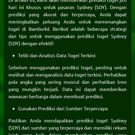
hari ini khusus untuk pasaran Sydney (SDY). Dengan
prediksi yang akurat dan terpercaya, Anda dapat
meningkatkan peluang Anda untuk memenangkan
togel di
Bambu4d
. Berikut adalah beberapa strategi
dan tips untuk menggunakan
prediksi togel Sydney
(SDY) dengan efektif:
Teliti dan Analisis Data Togel Terkini:
Sebelum menggunakan
prediksi togel
, penting untuk
melihat dan menganalisis data togel terkini. Perhatikan
pola angka yang sering muncul dan perhatikan tren
yang mungkin terjadi. Data ini dapat memberikan
wawasan berharga dalam membuat prediksi.
Gunakan Prediksi dari Sumber Terpercaya:
Pastikan Anda mendapatkan prediksi togel Sydney
(SDY) dari sumber yang terpercaya dan memiliki rekam
jejak yang baik dalam memberikan prediksi yang