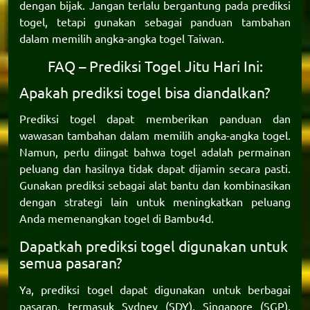
dengan bijak. Jangan terlalu bergantung pada prediksi
togel, tetapi gunakan sebagai panduan tambahan
dalam memilih angka-angka togel Taiwan.
FAQ – Prediksi Togel Jitu Hari Ini:
Apakah prediksi togel bisa diandalkan?
Prediksi togel dapat memberikan panduan dan
wawasan tambahan dalam memilih angka-angka togel.
Namun, perlu diingat bahwa togel adalah permainan
peluang dan hasilnya tidak dapat dijamin secara pasti.
Gunakan prediksi sebagai alat bantu dan kombinasikan
dengan strategi lain untuk meningkatkan peluang
Anda memenangkan togel di
Bambu4d
.
Dapatkah prediksi togel digunakan untuk
semua pasaran?
Ya, prediksi togel dapat digunakan untuk berbagai
pasaran, termasuk Sydney (SDY), Singapore (SGP),