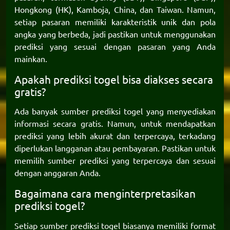
Hongkong (HK), Kamboja, China, dan Taiwan. Namun,
setiap pasaran memiliki karakteristik unik dan pola
angka yang berbeda, jadi pastikan untuk menggunakan
prediksi yang sesuai dengan pasaran yang Anda
mainkan.
Apakah prediksi togel bisa diakses secara
gratis?
Ada banyak sumber prediksi togel yang menyediakan
informasi secara gratis. Namun, untuk mendapatkan
prediksi yang lebih akurat dan terpercaya, terkadang
diperlukan langganan atau pembayaran. Pastikan untuk
memilih sumber prediksi yang terpercaya dan sesuai
dengan anggaran Anda.
Bagaimana cara menginterpretasikan
prediksi togel?
Setiap sumber prediksi togel biasanya memiliki format