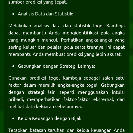
sumber prediksi yang tepat.
Analisis Data dan Statistik:
Melakukan analisis data dan statistik togel Kamboja
dapat membantu Anda mengidentifikasi pola angka
yang mungkin muncul. Perhatikan angka-angka yang
sering keluar dan pelajari pola serta trennya. Ini dapat
membantu Anda membuat prediksi yang lebih akurat.
Gabungkan dengan Strategi Lainnya:
Gunakan prediksi togel Kamboja sebagai salah satu
faktor dalam memilih angka-angka togel. Gabungkan
dengan strategi lain seperti menggunakan intuisi
pribadi, memperhatikan faktor-faktor eksternal, dan
melihat data keluaran sebelumnya.
Kelola Keuangan dengan Bijak:
Tetapkan batasan taruhan dan kelola keuangan Anda