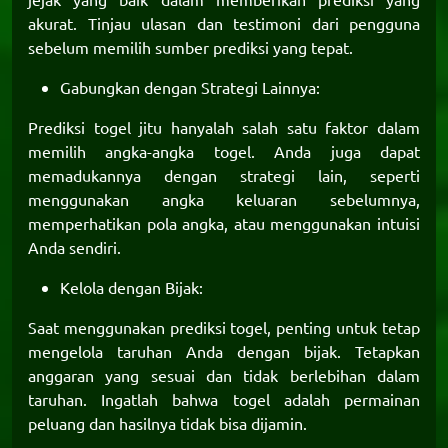
akurat. Tinjau ulasan dan testimoni dari pengguna
sebelum memilih sumber prediksi yang tepat.
Gabungkan dengan Strategi Lainnya:
Prediksi togel jitu
hanyalah salah satu faktor dalam
memilih angka-angka togel. Anda juga dapat
memadukannya dengan strategi lain, seperti
menggunakan angka keluaran sebelumnya,
memperhatikan pola angka, atau menggunakan intuisi
Anda sendiri.
Kelola dengan Bijak:
Saat menggunakan prediksi togel, penting untuk tetap
mengelola taruhan Anda dengan bijak. Tetapkan
anggaran yang sesuai dan tidak berlebihan dalam
taruhan. Ingatlah bahwa togel adalah permainan
peluang dan hasilnya tidak bisa dijamin.