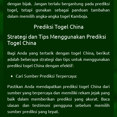
dengan bijak. Jangan terlalu bergantung pada prediksi
togel, tetapi gunakan sebagai panduan tambahan
dalam memilih angka-angka togel Kamboja.
Prediksi Togel China
Strategi dan Tips Menggunakan Prediksi
Togel China
Bagi Anda yang tertarik dengan togel China, berikut
adalah beberapa strategi dan tips untuk menggunakan
prediksi togel China
dengan efektif:
Cari Sumber Prediksi Terpercaya:
Pastikan Anda mendapatkan prediksi togel China dari
sumber yang terpercaya dan memiliki rekam jejak yang
baik dalam memberikan prediksi yang akurat. Baca
ulasan dan testimoni pengguna sebelum memilih
sumber prediksi yang tepat.