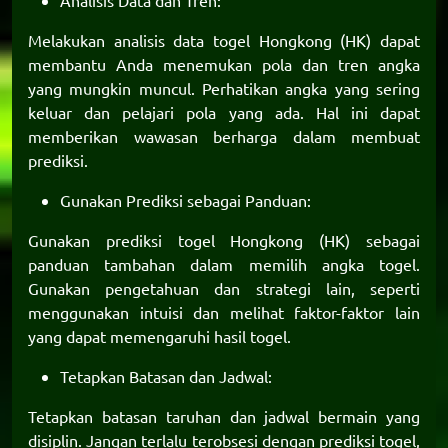
Analisis Data dan Tren:
Melakukan analisis data togel Hongkong (HK) dapat
membantu Anda menemukan pola dan tren angka
yang mungkin muncul. Perhatikan angka yang sering
keluar dan pelajari pola yang ada. Hal ini dapat
memberikan wawasan berharga dalam membuat
prediksi.
Gunakan Prediksi sebagai Panduan:
Gunakan prediksi togel Hongkong (HK) sebagai
panduan tambahan dalam memilih angka togel.
Gunakan pengetahuan dan strategi lain, seperti
menggunakan intuisi dan melihat faktor-faktor lain
yang dapat memengaruhi hasil togel.
Tetapkan Batasan dan Jadwal:
Tetapkan batasan taruhan dan jadwal bermain yang
disiplin. Jangan terlalu terobsesi dengan prediksi togel,