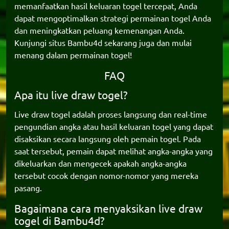
memanfaatkan hasil keluaran togel tercepat, Anda
dapat mengoptimalkan strategi permainan togel Anda
dan meningkatkan peluang kemenangan Anda.
Kunjungi situs Bambu4d sekarang juga dan mulai
menang dalam permainan togel!
FAQ
Apa itu live draw togel?
Live draw togel adalah proses langsung dan real-time
pengundian angka atau hasil keluaran togel yang dapat
disaksikan secara langsung oleh pemain togel. Pada
saat tersebut, pemain dapat melihat angka-angka yang
dikeluarkan dan mengecek apakah angka-angka
tersebut cocok dengan nomor-nomor yang mereka
pasang.
Bagaimana cara menyaksikan live draw
togel di Bambu4d?