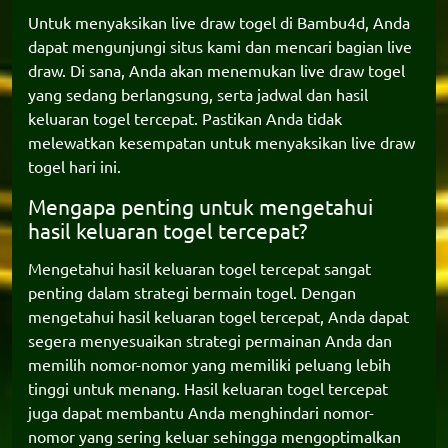
Untuk menyaksikan live draw togel di Bambu4d, Anda
dapat mengunjungi situs kami dan mencari bagian live
draw. Di sana, Anda akan menemukan live draw togel
yang sedang berlangsung, serta jadwal dan hasil
keluaran togel tercepat. Pastikan Anda tidak
melewatkan kesempatan untuk menyaksikan live draw
togel hari ini.
Mengapa penting untuk mengetahui
hasil keluaran togel tercepat?
Mengetahui hasil keluaran togel tercepat sangat
penting dalam strategi bermain togel. Dengan
mengetahui hasil keluaran togel tercepat, Anda dapat
segera menyesuaikan strategi permainan Anda dan
memilih nomor-nomor yang memiliki peluang lebih
tinggi untuk menang. Hasil keluaran togel tercepat
juga dapat membantu Anda menghindari nomor-
nomor yang sering keluar sehingga mengoptimalkan