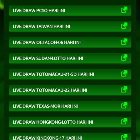
LIVE DRAW PCSO HARI INI
LIVE DRAW TAIWAN HARI INI
LIVE DRAW OCTAGON-06 HARI INI
LIVE DRAW SUDAN-LOTTO HARI INI
LIVE DRAW TOTOMACAU-21-5D HARI INI
LIVE DRAW TOTOMACAU-22 HARI INI
LIVE DRAW TEXAS-MOR HARI INI
LIVE DRAW HONGKONG-LOTTO HARI INI
LIVE DRAW KINGKONG-17 HARI INI