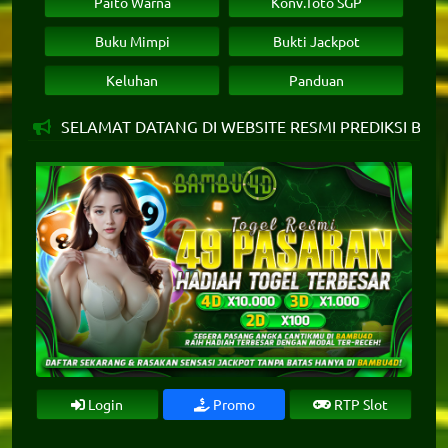
Paito Warna
Konv.Toto SGP
Buku Mimpi
Bukti Jackpot
Keluhan
Panduan
SELAMAT DATANG DI WEBSITE RESMI PREDIKSI BAMBU4D
Login
Promo
RTP Slot