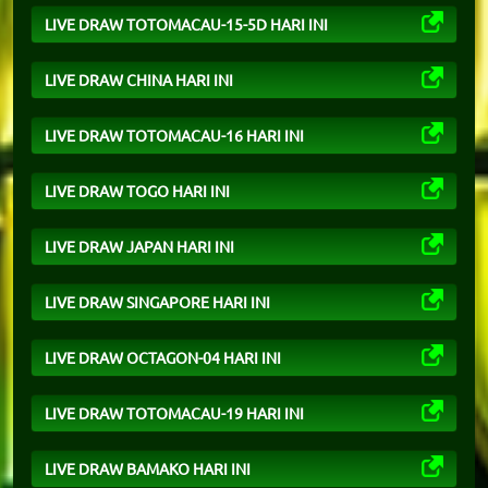
LIVE DRAW TOTOMACAU-15-5D HARI INI
LIVE DRAW CHINA HARI INI
LIVE DRAW TOTOMACAU-16 HARI INI
LIVE DRAW TOGO HARI INI
LIVE DRAW JAPAN HARI INI
LIVE DRAW SINGAPORE HARI INI
LIVE DRAW OCTAGON-04 HARI INI
LIVE DRAW TOTOMACAU-19 HARI INI
LIVE DRAW BAMAKO HARI INI