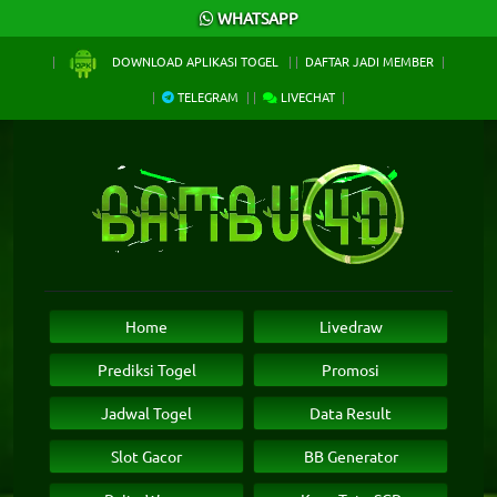
×
WHATSAPP
DOWNLOAD APLIKASI TOGEL
DAFTAR JADI MEMBER
TELEGRAM
LIVECHAT
Home
Livedraw
Prediksi Togel
Promosi
Jadwal Togel
Data Result
Slot Gacor
BB Generator